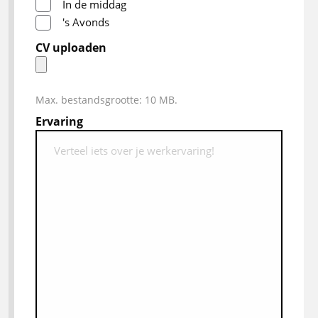
In de middag
's Avonds
CV uploaden
Max. bestandsgrootte: 10 MB.
Ervaring