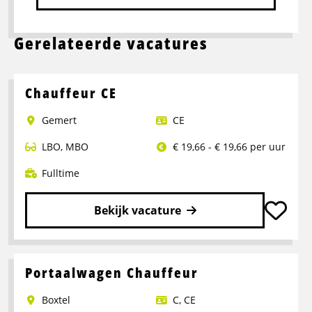
Gerelateerde vacatures
Chauffeur CE
Gemert
CE
LBO
,
MBO
€ 19,66 - € 19,66 per uur
Fulltime
Bekijk vacature
Lees
meer
over
Portaalwagen Chauffeur
Chauffeur
Boxtel
C
,
CE
CE