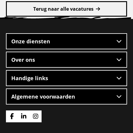
meer
Terug naar alle vacatures
over
Rangeerder
Site
2-
footer
ploegendienst
–
Onze diensten
Boxtel
Over ons
Handige links
Algemene voorwaarden
Ga
Ga
Ga
naar
naar
naar