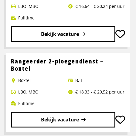
LBO
,
MBO
€ 16,64 - € 20,24 per uur
Fulltime
Bekijk vacature
Lees
meer
over
Rangeerder 2-ploegendienst –
Portaalwagen
Boxtel
Chauffeur
Boxtel
B
,
T
LBO
,
MBO
€ 18,33 - € 20,52 per uur
Fulltime
Bekijk vacature
Lees