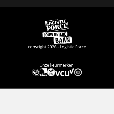
Facebook
Linkedin
Instagram
Ga
naar
de
homepage
copyright 2026 - Logistic Force
Onze keurmerken:
Deze
link
gaat
naar