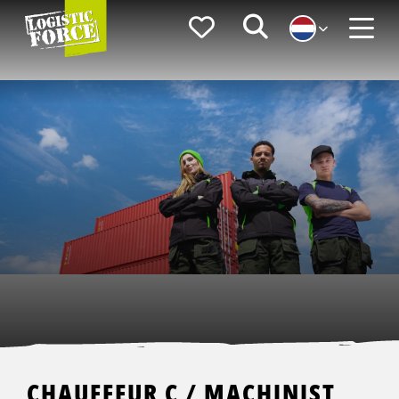
Logistic
Favorieten
Zoeken
Force
Menu
CHAUFFEUR C / MACHINIST