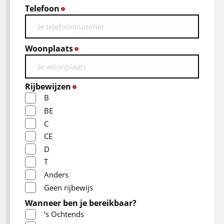
Telefoon
*
Woonplaats
*
Rijbewijzen
*
B
BE
C
CE
D
T
Anders
Geen rijbewijs
Wanneer ben je bereikbaar?
's Ochtends