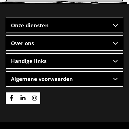
CE
Site
chauffeur
footer
mengvoeders
Onze diensten
Over ons
Handige links
Algemene voorwaarden
Ga
Ga
Ga
naar
naar
naar
Facebook
Linkedin
Instagram