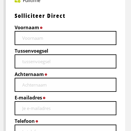
Fulltime
Solliciteer Direct
Voornaam
*
Tussenvoegsel
Achternaam
*
E-mailadres
*
Telefoon
*