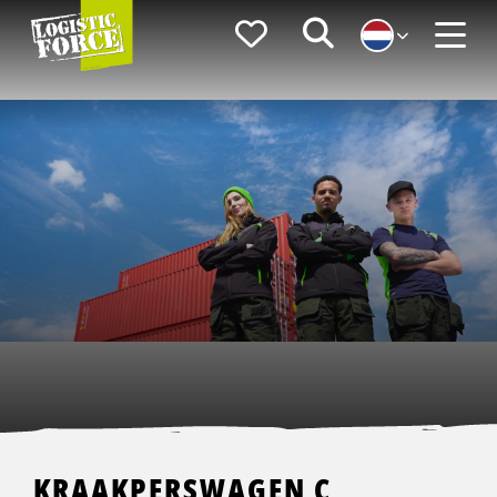
Logistic
Favorieten
Zoeken
Force
Menu
KRAAKPERSWAGEN C