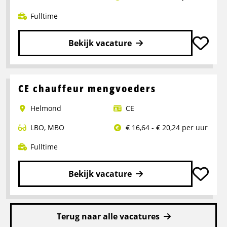
Fulltime
Bekijk vacature
Lees
meer
over
CE chauffeur mengvoeders
Rangeerder
Helmond
CE
2-
ploegendienst
LBO
,
MBO
€ 16,64 - € 20,24 per uur
–
Boxtel
Fulltime
Bekijk vacature
Lees
meer
Terug naar alle vacatures
over