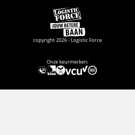
Ga
naar
de
homepage
copyright 2026 - Logistic Force
Onze keurmerken:
Deze
link
gaat
naar