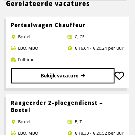
Gerelateerde vacatures
Portaalwagen Chauffeur
Boxtel
C
,
CE
LBO
,
MBO
€ 16,64 - € 20,24 per uur
Fulltime
Bekijk vacature
Lees
meer
over
Rangeerder 2-ploegendienst –
Portaalwagen
Boxtel
Chauffeur
Boxtel
B
,
T
LBO
,
MBO
€ 18,33 - € 20,52 per uur