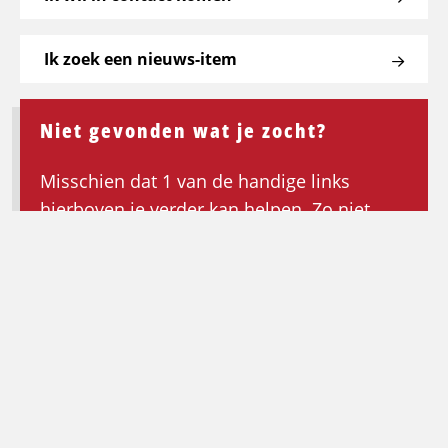
Ik zoek een nieuws-item
Niet gevonden wat je zocht?
Misschien dat 1 van de handige links
hierboven je verder kan helpen. Zo niet,
keer dan terug naar de homepagina om de
zoektocht opnieuw te beginnen.
Ga terug naar de homepagina