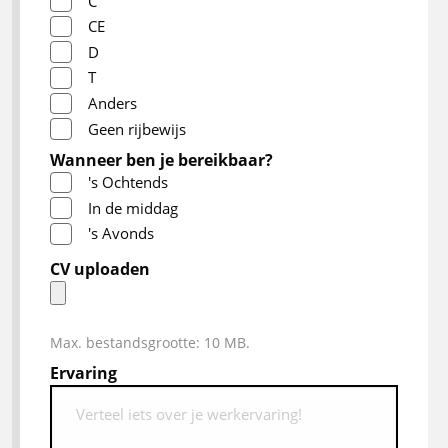
C
CE
D
T
Anders
Geen rijbewijs
Wanneer ben je bereikbaar?
's Ochtends
In de middag
's Avonds
CV uploaden
Max. bestandsgrootte: 10 MB.
Ervaring