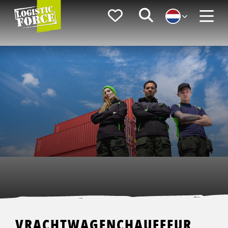
Logistic
Favorieten
Zoeken
Force
Menu
VRACHTWAGENCHAUFFEUR