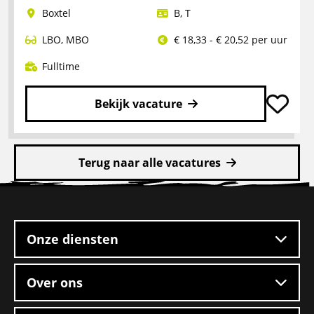
Boxtel
B
,
T
LBO
,
MBO
€ 18,33 - € 20,52 per uur
Fulltime
Bekijk vacature
Lees
meer
Terug naar alle vacatures
over
Rangeerder
Site
2-
footer
ploegendienst
–
Onze diensten
Boxtel
Over ons