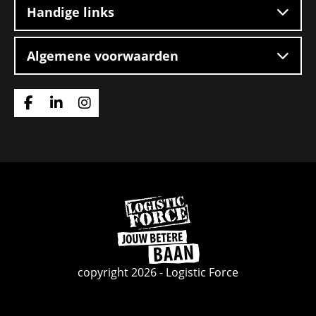
Handige links
Algemene voorwaarden
Ga
Ga
Ga
naar
naar
naar
Facebook
Linkedin
Instagram
Ga
naar
de
homepage
copyright 2026 - Logistic Force