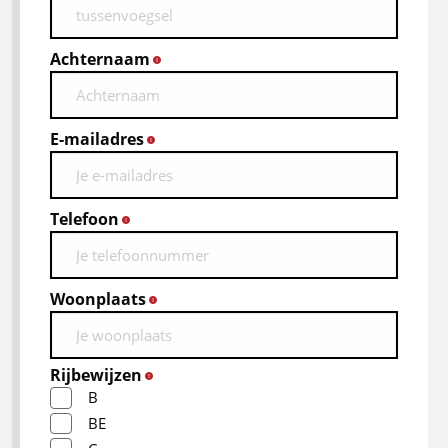
Achternaam
*
E-mailadres
*
Telefoon
*
Woonplaats
*
Rijbewijzen
*
B
BE