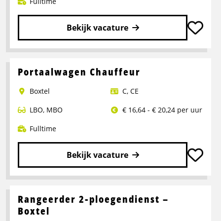
Fulltime
Bekijk vacature
Lees
meer
over
Portaalwagen Chauffeur
Chauffeur
Boxtel
C
,
CE
CE
LBO
,
MBO
€ 16,64 - € 20,24 per uur
Fulltime
Bekijk vacature
Lees
meer
over
Rangeerder 2-ploegendienst –
Portaalwagen
Boxtel
Chauffeur