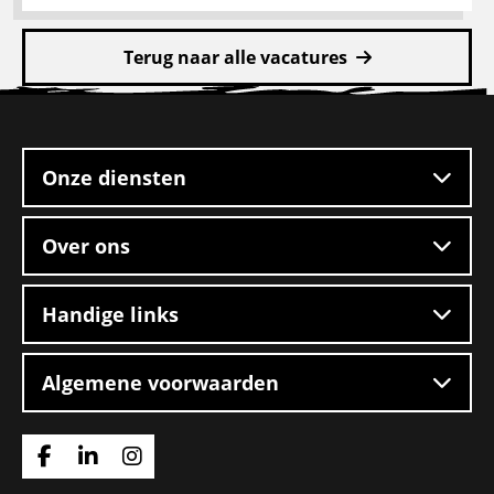
Lees
meer
Terug naar alle vacatures
over
CE
Site
chauffeur
footer
mengvoeders
Onze diensten
Over ons
Handige links
Algemene voorwaarden
Ga
Ga
Ga