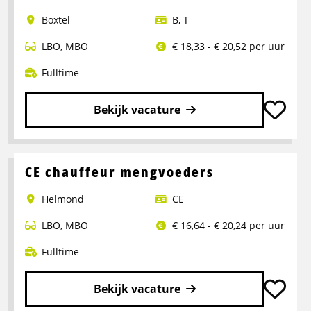
Chauffeur
Boxtel
B
,
T
LBO
,
MBO
€ 18,33 - € 20,52 per uur
Fulltime
Bekijk vacature
Lees
meer
over
CE chauffeur mengvoeders
Rangeerder
Helmond
CE
2-
ploegendienst
LBO
,
MBO
€ 16,64 - € 20,24 per uur
–
Boxtel
Fulltime
Bekijk vacature