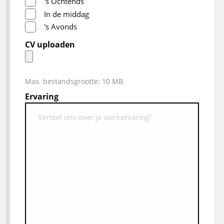
's Ochtends
In de middag
's Avonds
CV uploaden
Max. bestandsgrootte: 10 MB.
Ervaring