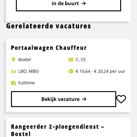
in de buurt
Gerelateerde vacatures
Portaalwagen Chauffeur
Boxtel
C
,
CE
LBO
,
MBO
€ 16,64 - € 20,24 per uur
Fulltime
Bekijk vacature
Lees
meer
over
Rangeerder 2-ploegendienst –
Portaalwagen
Boxtel