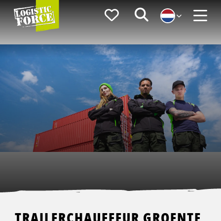
Logistic
Favorieten
Zoeken
Force
Menu
TRAILERCHAUFFEUR GROENTE