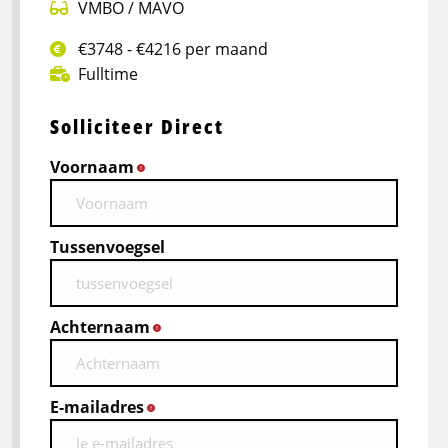
VMBO / MAVO
€3748 - €4216 per maand
Fulltime
Solliciteer Direct
Voornaam
*
Tussenvoegsel
Achternaam
*
E-mailadres
*