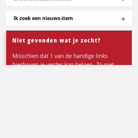
Ik zoek een nieuws-item
Niet gevonden wat je zocht?
Misschien dat 1 van de handige links
hierboven je verder kan helpen. Zo niet,
keer dan terug naar de homepagina om de
zoektocht opnieuw te beginnen.
Ga terug naar de homepagina