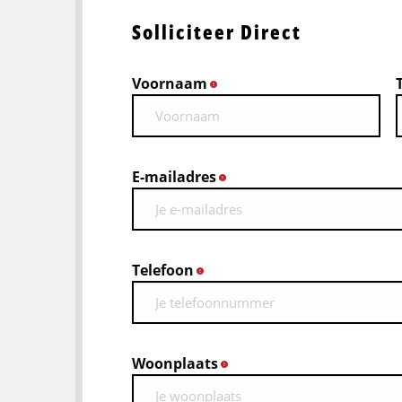
Solliciteer Direct
Voornaam
*
E-mailadres
*
Telefoon
*
Woonplaats
*