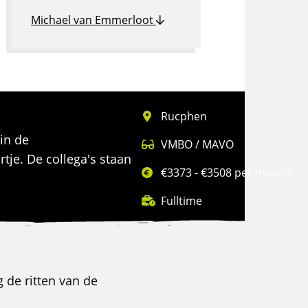
Michael van Emmerloot
Rucphen
in de
VMBO / MAVO
tje. De collega's staan
€3373 - €3508 per maand
Fulltime
 de ritten van de