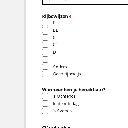
Rijbewijzen
*
B
BE
C
CE
D
T
Anders
Geen rijbewijs
Wanneer ben je bereikbaar?
's Ochtends
In de middag
's Avonds
CV uploaden