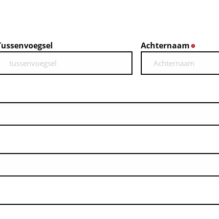
Tussenvoegsel
Achternaam
*