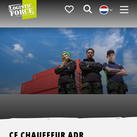
Logistic
Favorieten
Zoeken
Force
Menu
CE CHAUFFEUR ADR