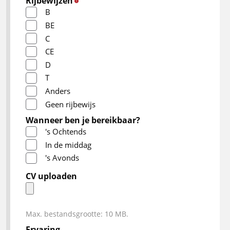
Rijbewijzen
*
B
BE
C
CE
D
T
Anders
Geen rijbewijs
Wanneer ben je bereikbaar?
's Ochtends
In de middag
's Avonds
CV uploaden
Max. bestandsgrootte: 10 MB.
Ervaring