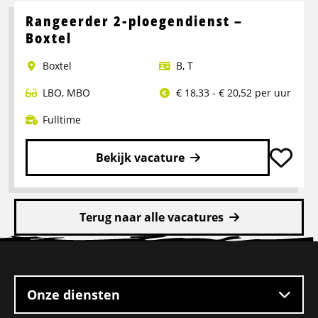
meer
over
Rangeerder 2-ploegendienst –
Portaalwagen
Boxtel
Chauffeur
Boxtel
B
,
T
LBO
,
MBO
€ 18,33 - € 20,52 per uur
Fulltime
Bekijk vacature
Lees
meer
Terug naar alle vacatures
over
Rangeerder
Site
2-
footer
ploegendienst
–
Onze diensten
Boxtel