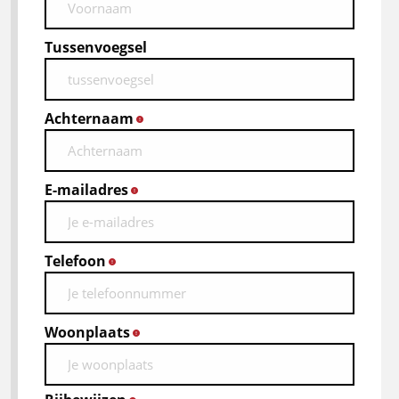
Tussenvoegsel
Achternaam
*
E-mailadres
*
Telefoon
*
Woonplaats
*