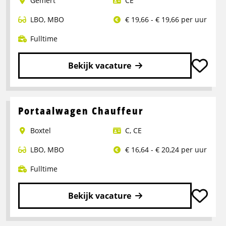
Gemert
CE
LBO
,
MBO
€ 19,66 - € 19,66 per uur
Fulltime
Bekijk vacature
Lees
meer
over
Portaalwagen Chauffeur
Chauffeur
Boxtel
C
,
CE
CE
LBO
,
MBO
€ 16,64 - € 20,24 per uur
Fulltime
Bekijk vacature
Lees