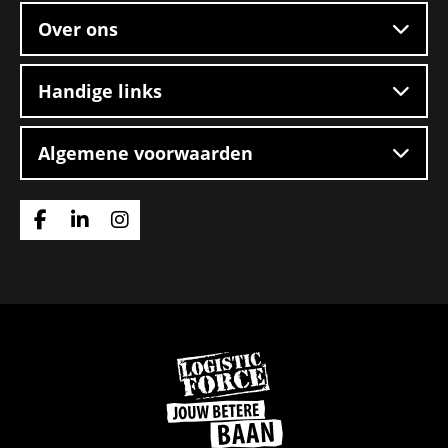
Over ons
Handige links
Algemene voorwaarden
Ga
Ga
Ga
naar
naar
naar
Facebook
Linkedin
Instagram
Ga
naar
de
homepage