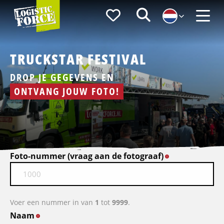
Logistic
Favorieten
Zoeken
Force
Menu
TRUCKSTAR FESTIVAL
DROP JE GEGEVENS EN
ONTVANG JOUW FOTO!
Foto-nummer (vraag aan de fotograaf)
*
Voer een nummer in van
1
tot
9999
.
Naam
*