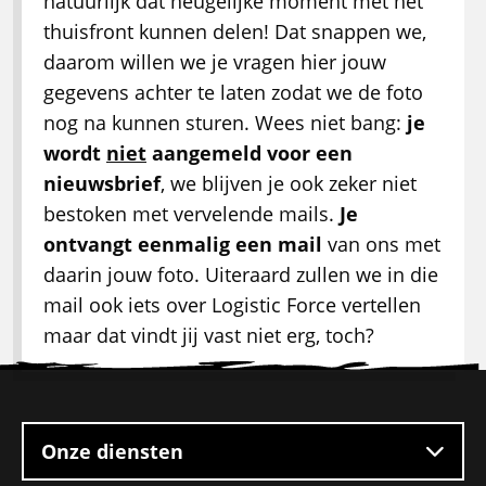
natuurlijk dat heugelijke moment met het
thuisfront kunnen delen! Dat snappen we,
daarom willen we je vragen hier jouw
gegevens achter te laten zodat we de foto
nog na kunnen sturen. Wees niet bang:
je
wordt
niet
aangemeld voor een
nieuwsbrief
, we blijven je ook zeker niet
bestoken met vervelende mails.
Je
ontvangt eenmalig een mail
van ons met
daarin jouw foto. Uiteraard zullen we in die
mail ook iets over Logistic Force vertellen
maar dat vindt jij vast niet erg, toch?
Site
footer
Onze diensten