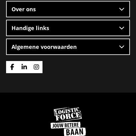
Over ons
Handige links
Algemene voorwaarden
Ga
Ga
Ga
naar
naar
naar
Facebook
Linkedin
Instagram
Ga
naar
de
homepage