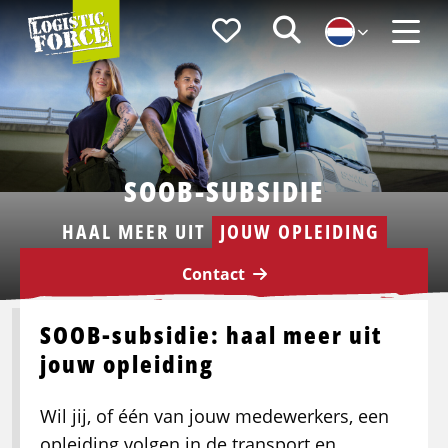
Logistic
Favorieten
Zoeken
Force
Menu
SOOB-SUBSIDIE
HAAL MEER UIT
JOUW OPLEIDING
Contact
SOOB-subsidie: haal meer uit
jouw opleiding
Wil jij, of één van jouw medewerkers, een
opleiding volgen in de transport en