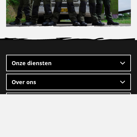
Site
footer
Onze diensten
Over ons
Handige links
Algemene voorwaarden