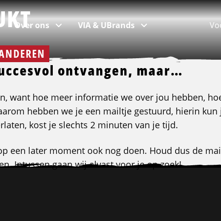
UKT
Over ons
VIA & UBrands
Vo
ANDEREN
 succesvol ontvangen, maar…
Populaire locaties
Code 95
Kom in contact
UBrands
n, want hoe meer informatie we over jou hebben, ho
aarom hebben we je een mailtje gestuurd, hierin kun 
laten, kost je slechts 2 minuten van je tijd.
Vacatures in Rotterdam
Alle code 95 opleidingen
Vestigingen & afdelingen
UBrands - Legends in Supply Chain
Vacatures in Amsterdam
Heftruck
Bekijk landkaart
t op een later moment ook nog doen. Houd dus de ma
Vacatures in Tilburg
Reachtruck
Team
en. Intussen gaan wij alvast voor je op zoek!
Vacatures in Eindhoven
EHBO onderweg
Werken bij Logistic Force
Vacatures in Den Haag
Basisveiligheid VCA
Contact
ADR basis + tank