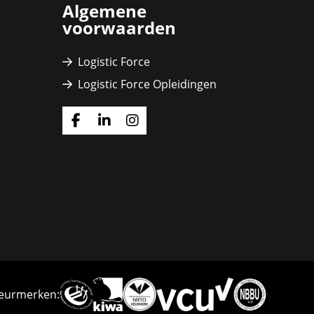
Algemene
voorwaarden
Logistic Force
Logistic Force Opleidingen
Ga
Ga
Ga
naar
naar
naar
Facebook
Linkedin
Instagram
Deze
eurmerken:
link