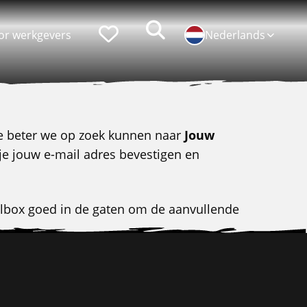
Zoeken
Favorieten
or werkgevers
Nederlands
Populaire functies
Persoonlijke ontwikkeling
e beter we op zoek kunnen naar
Jouw
je jouw e-mail adres bevestigen en
Chauffeur CE
Lean belts
Logistiek medewerker
Assistent Teamleider
ilbox goed in de gaten om de aanvullende
Bakwagenchauffeur
Talent programma's
Hef-/reachtruckchauffeur
Assessments
Verhuizer
Loopbaan coaching
Bijrijder