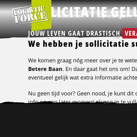
Logistic
SOLLICITATIE GEL
Force
Vacatures
Opleidingen
JOUW LEVEN GAAT DRASTISCH
VER
We hebben je sollicitatie
Per branche
Categorieën
Over ons
VIA Logistics Professionals
We komen graag nóg meer over je te wete
Betere Baan
. En daar gaat het ons om! D
eventueel gelijk wat extra informatie achter
Alle vacatures
Intern transport opleidingen
Over Logistic Force
VIA - Recruitment voor professionals
Logistieke vacatures
Rijopleidingen
Veelgestelde vragen
Nu geen tijd voor? Geen nood, je kunt di
Chauffeur vacatures
Taalopleidingen
Nieuws & Blogs
info op een later moment alsnog in te vull
Site
Buschauffeur vacatures
ADR opleidingen
Kwaliteit
footer
Verhuizing vacatures
Veiligheidsopleidingen
Klachten
Incompany & maatwerk opleidingen