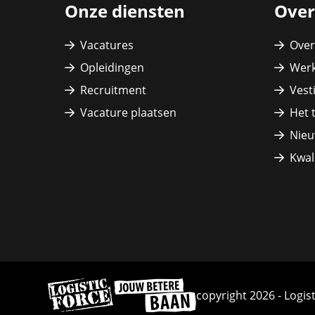
Onze diensten
Over
Vacatures
Over
Opleidingen
Werk
Recruitment
Vest
Vacature plaatsen
Het 
Nieu
Kwali
Ga
copyright 2026 - Logis
naar