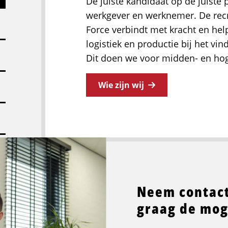
De juiste kandidaat op de juiste p
werkgever en werknemer. De recr
Force verbindt met kracht en hel
logistiek en productie bij het vi
Dit doen we voor midden- en hog
Wie zijn wij
Neem contact
graag de mog