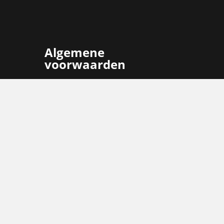
Algemene
voorwaarden
Logistic Force
Logistic Force Opleidingen
Ga
Ga
Ga
naar
naar
naar
Facebook
Linkedin
Instagram