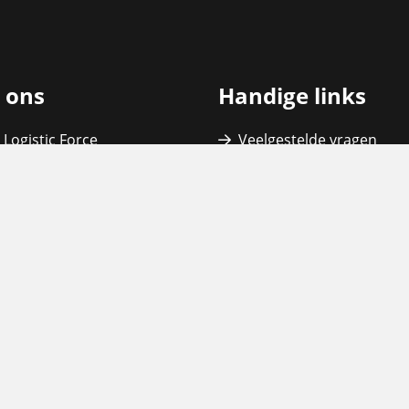
 ons
Handige links
 Logistic Force
Veelgestelde vragen
en bij Logistic Force
Downloads
igingen
Cookie statement
team
Privacy statement
ws & Blogs
Disclaimer
teit
Anti-Discriminatiebeleid