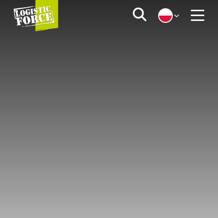
Logistic
Zoeken
Force
Menu
|
PL