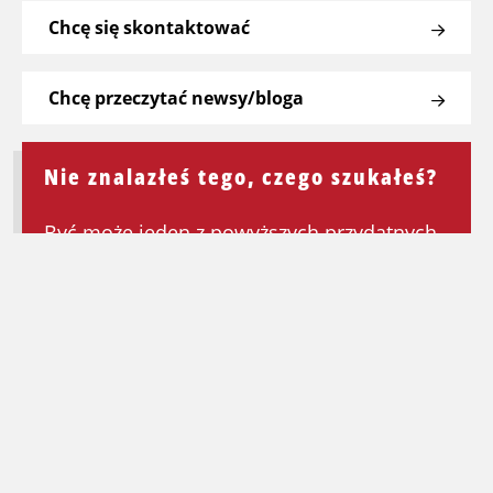
Chcę się skontaktować
Chcę przeczytać newsy/bloga
Nie znalazłeś tego, czego szukałeś?
Być może jeden z powyższych przydatnych
linków będzie mógł Ci pomóc. Jeśli nie,
wróć do strony głównej, aby ponownie
rozpocząć wyszukiwanie.
Wróć na stronę główną