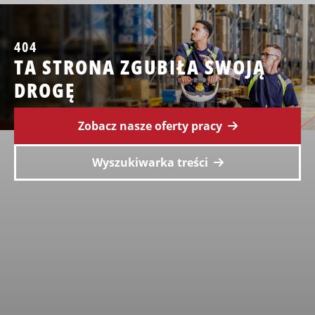
404
TA STRONA ZGUBIŁA SWOJĄ
DROGĘ
Zobacz nasze oferty pracy
Wyszukiwarka treści