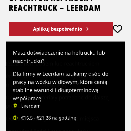
REACHTRUCK – LEERDAM
Aplikuj bezpośrednio
Co będziesz robić?
Masz doświadczenie na heftrucku lub
reachtrucku?
Jeździć heftruckiem lub reachtruckiem
Dla firmy w Leerdam szukamy osób do
Przewozić towary i materiały między
pracy na wózku widłowym, które cenią
magazynem a produkcją
stabilne warunki i długoterminową
Dostarczać materiały potrzebne do dalszej
współpracę.
produkcji
Leerdam
€16,5 - €21,28 na godzinę
Odkładać towary na właściwe miejsca