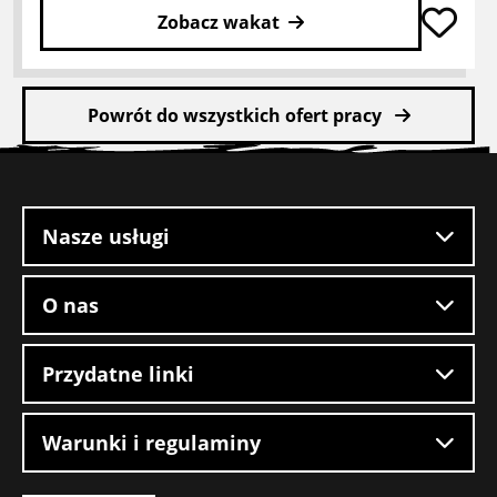
Zobacz wakat
Przeczytaj
więcej
Powrót do wszystkich ofert pracy
o
Kierowca
Stopka
wózka
witryny
heftruck
w
Nasze usługi
Hazeldonk
O nas
Przydatne linki
Warunki i regulaminy