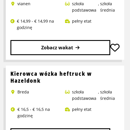
vianen
szkoła
,
szkoła
produkcji
podstawowa
średnia
€ 14,99 - € 14,99 na
pełny etat
godzinę
Zobacz wakat
Przeczytaj
więcej
o
Kierowca wózka heftruck w
Pracownik
Hazeldonk
Refurbish
Breda
szkoła
,
szkoła
podstawowa
średnia
€ 16,5 - € 16,5 na
pełny etat
godzinę