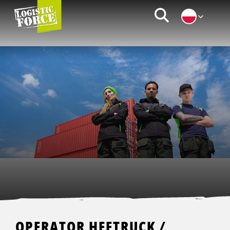
Logistic
Zoeken
Force
|
PL
OPERATOR HEFTRUCK /