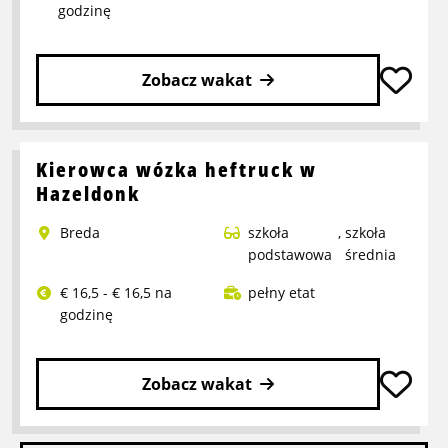
godzinę
Zobacz wakat
Przeczytaj
więcej
o
Kierowca wózka heftruck w
Pracownik
Hazeldonk
Refurbish
Breda
szkoła
,
szkoła
podstawowa
średnia
€ 16,5 - € 16,5 na
pełny etat
godzinę
Zobacz wakat
Przeczytaj
więcej