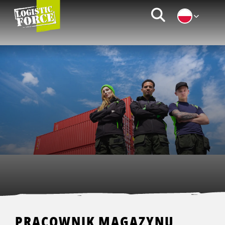
Logistic
Zoeken
Force
|
PL
PRACOWNIK MAGAZYNU