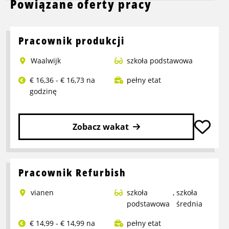
Powiązane oferty pracy
Pracownik produkcji
Waalwijk
szkoła podstawowa
€ 16,36 - € 16,73 na
pełny etat
godzinę
Zobacz wakat
Przeczytaj
więcej
o
Pracownik Refurbish
Pracownik
vianen
szkoła
,
szkoła
produkcji
podstawowa
średnia
€ 14,99 - € 14,99 na
pełny etat