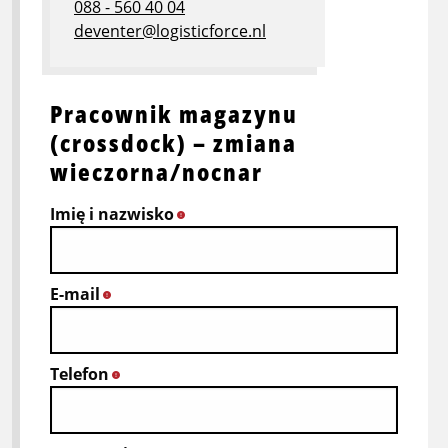
088 - 560 40 04
deventer@logisticforce.nl
Pracownik magazynu
(crossdock) – zmiana
wieczorna/nocnar
Imię i nazwisko
*
E-mail
*
Telefon
*