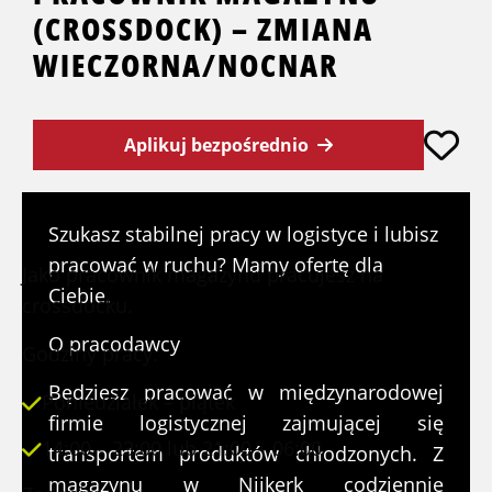
(CROSSDOCK) – ZMIANA
WIECZORNA/NOCNAR
Aplikuj bezpośrednio
WAT GA JE DOEN?
Szukasz stabilnej pracy w logistyce i lubisz
pracować w ruchu? Mamy ofertę dla
Jako pracownik magazynu pracujesz na
Ciebie.
crossdocku.
O pracodawcy
Godziny pracy:
Będziesz pracować w międzynarodowej
Poniedziałek – piątek
firmie logistycznej zajmującej się
14:00 – 23:00 lub 21:00 – 06:00
transportem produktów chłodzonych. Z
magazynu w Nijkerk codziennie