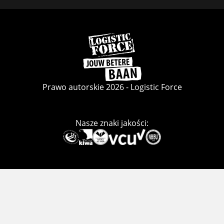
Facebook
LinkedIn
Instagram
Wróć
do
strony
głównej
Prawo autorskie 2026 - Logistic Force
Nasze znaki jakości:
Deze
link
gaat
naar