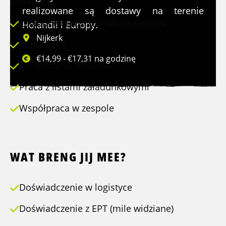
Zadania:
realizowane są dostawy na terenie
Załadunek i rozładunek ciężarówek
Holandii i Europy.
Nijkerk
Praca z EPT
€14,99 - €17,31 na godzinę
Sprawdzanie towarów
Praca z listami załadunkowymi
Współpraca w zespole
WAT BRENG JIJ MEE?
Doświadczenie w logistyce
Doświadczenie z EPT (mile widziane)