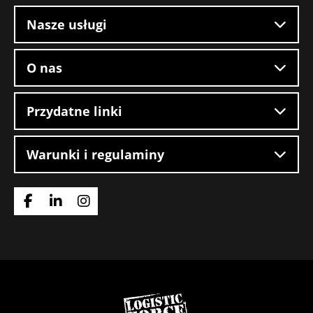
witryny
w
Nasze usługi
Hazeldonk
O nas
Przydatne linki
Warunki i regulaminy
Idź
Idź
Idź
do
do
do
strony
strony
strony
Facebook
LinkedIn
Instagram
Wróć