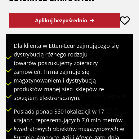
Aplikuj bezpośrednio
STANOWISKO
Dla klienta w Etten-Leur zajmującego się
dystrybucją różnego rodzaju
pakowanie towaru
towarów poszukujemy zbieraczy
kontrola jakości
zamówień. Firma zajmuje się
magazynowaniem i dystrybucją
obsługa zwrotów
produktów znanej sieci sklepów ze
przygotowanie zamówień do dalszej wysyłki
sprzętem elektronicznym.
zbieranie produktów za pomocą skanera
Posiada ponad 350 lokalizacji w 17
ręcznego
krajach, reprezentujących 7,0 mln metrów
kwadratowych obiektów magazynowych w
weryfikowanie oraz sprawdzenie zawartości
Europie, Ameryce, Azji i Afryce, zatrudnia
na paletach