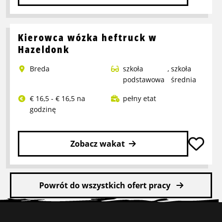
Przeczytaj
więcej
o
Kierowca wózka heftruck w
Pracownik
Hazeldonk
Refurbish
Breda
szkoła
,
szkoła
podstawowa
średnia
€ 16,5 - € 16,5 na
pełny etat
godzinę
Zobacz wakat
Przeczytaj
więcej
Powrót do wszystkich ofert pracy
o
Kierowca
Stopka
wózka
heftruck