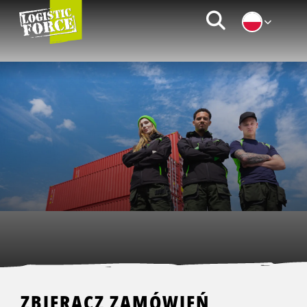
Logistic
Zoeken
Force
|
PL
ZBIERACZ ZAMÓWIEŃ