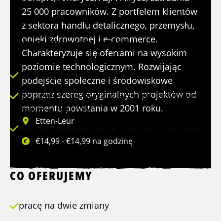
25 000 pracowników. Z portfelem klientów
z sektora handlu detalicznego, przemysłu,
opieki zdrowotnej i e-commerce.
TWOJE KWALIFIKACJE
Charakteryzuje się ofertami na wysokim
poziomie technologicznym. Rozwijając
język angielski i/lub niderlandzki
podejście społeczne i środowiskowe
poprzez szereg oryginalnych projektów od
dostępność do pracy w systemie zmianowym
momentu powstania w 2001 roku.
oraz w weekendy
Etten-Leur
własne zakwaterowanie i transport do pracy
€14,99 - €14,99 na godzinę
CO OFERUJEMY
pracę na dwie zmiany