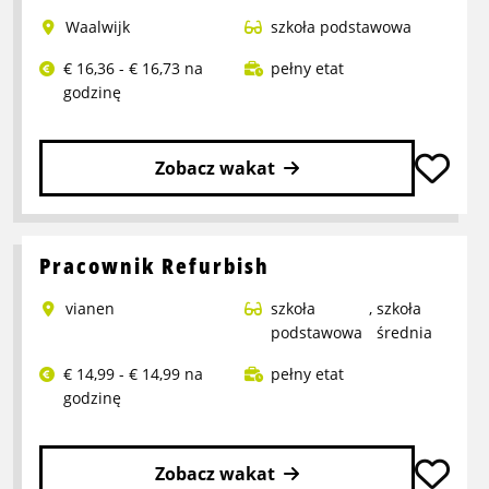
Waalwijk
szkoła podstawowa
€ 16,36 - € 16,73 na
pełny etat
godzinę
Zobacz wakat
Przeczytaj
więcej
o
Pracownik Refurbish
Pracownik
vianen
szkoła
,
szkoła
produkcji
podstawowa
średnia
€ 14,99 - € 14,99 na
pełny etat
godzinę
Zobacz wakat