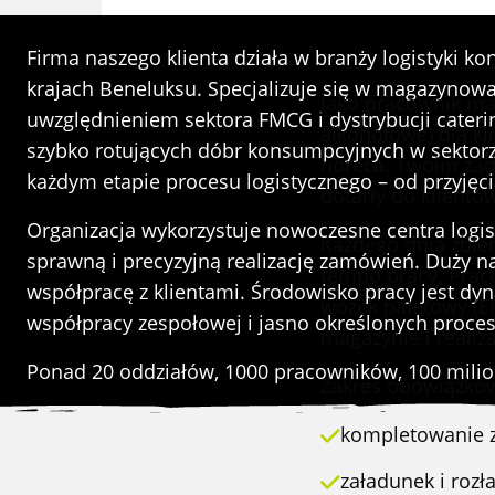
O STANOWI
Firma naszego klienta działa w branży logistyki k
krajach Beneluksu. Specjalizuje się w magazynowa
Jako pracownik m
uwzględnieniem sektora FMCG i dystrybucji cater
alkoholowe) dla kl
szybko rotujących dóbr konsumpcyjnych w sektorz
horeca. Twoim zad
każdym etapie procesu logistycznego – od przyjęc
dotarły do klientó
Organizacja wykorzystuje nowoczesne centra log
Każdego dnia zbie
sprawną i precyzyjną realizację zamówień. Duży n
tempo pracy. Pracu
współpracę z klientami. Środowisko pracy jest dy
wózek paletowy (EP
współpracy zespołowej i jasno określonych proce
magazynie i realiz
Ponad 20 oddziałów, 1000 pracowników, 100 milionó
Zakres obowiązkó
kompletowanie z
załadunek i roz