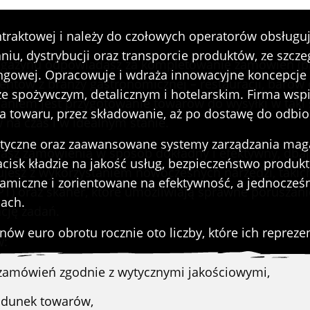
SKU
ontraktowej i należy do czołowych operatorów obsług
niu, dystrybucji oraz transporcie produktów, ze szcz
agazynu odpowiadasz za kompletowanie zamówień (p
ingowej. Opracowuje i wdraża innowacyjne koncepcje
ientów z branży gastronomicznej – restauracji, barów 
e spożywczym, detalicznym i hotelarskim. Firma wspi
aniem jest przygotowanie towarów do wysyłki w taki
ia towaru, przez składowanie, aż po dostawę do odbi
w na czas i w idealnym stanie.
istyczne oraz zaawansowane systemy zarządzania ma
rasz zamówienia w sposób dokładny i efektywny, dbaj
acisk kładzie na jakość usług, bezpieczeństwo produk
jesz z wykorzystaniem nowoczesnych narzędzi, takich
namiczne i zorientowane na efektywność, a jednocześ
T) oraz skaner, które umożliwiają sprawne poruszani
sach.
ację zadań.
w euro obrotu rocznie oto liczby, które ich reprezen
w:
amówień zgodnie z wytycznymi jakościowymi,
ładunek towarów,