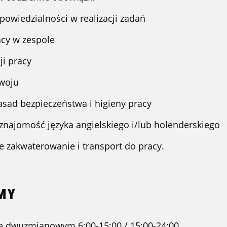
powiedzialności w realizacji zadań
acy w zespole
ji pracy
zwoju
asad bezpieczeństwa i higieny pracy
najomość języka angielskiego i/lub holenderskiego
akwaterowanie i transport do pracy.
EMY
e dwuzmianowym 6:00-15:00 / 15:00-24:00