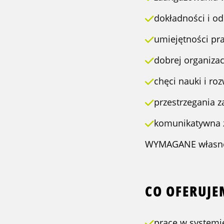
dokładności i od
umiejętności pr
dobrej organizac
chęci nauki i ro
przestrzegania z
komunikatywna z
WYMAGANE własne z
CO OFERUJ
pracę w systemi