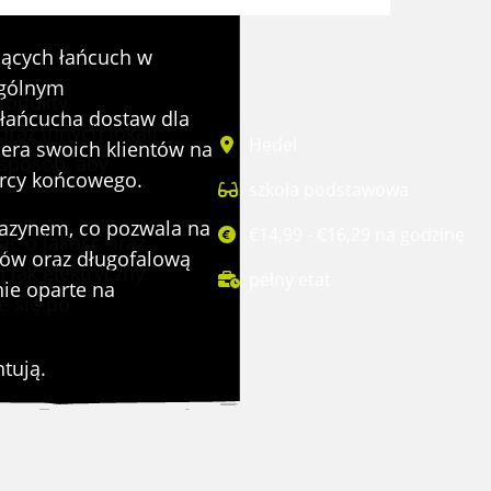
ujących łańcuch w
ególnym
rodukty
 łańcucha dostaw dla
oraz innych lokali
Hedel
era swoich klientów na
 sposób, aby
orcy końcowego.
szkoła podstawowa
gazynem, co pozwala na
€14,99 - €16,29 na godzinę
ąc o jakość oraz
tów oraz długofalową
 jak elektryczny
pełny etat
nie oparte na
e się po
tują.