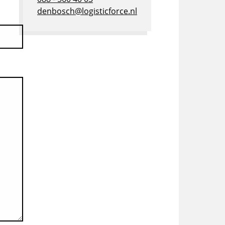
denbosch@logisticforce.nl