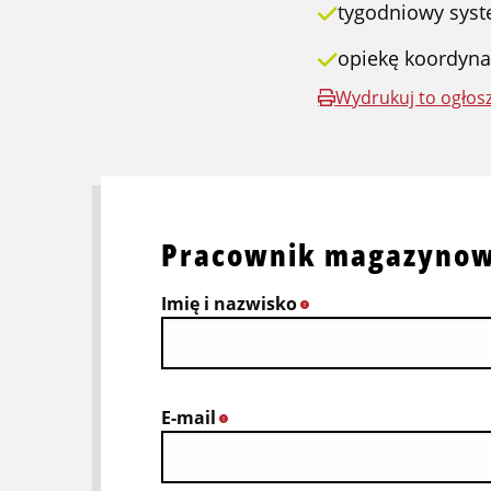
tygodniowy sys
opiekę koordyna
Wydrukuj to ogłos
Pracownik magazynowy
Imię i nazwisko
*
E-mail
*