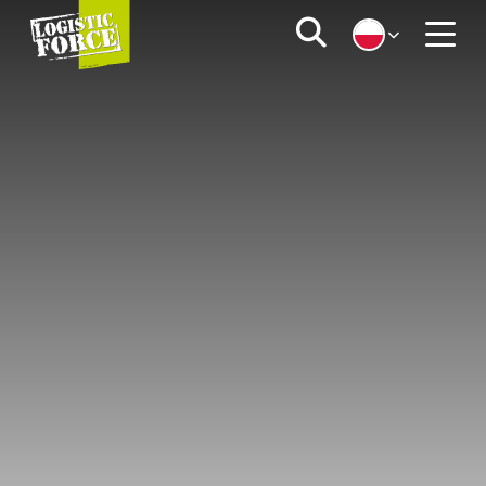
Logistic
Zoeken
Force
Menu
|
PL