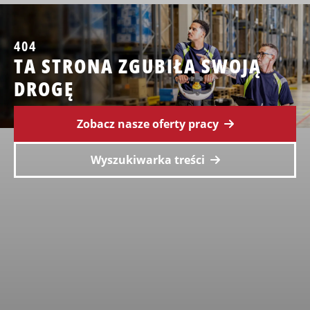
404
TA STRONA ZGUBIŁA SWOJĄ
DROGĘ
Zobacz nasze oferty pracy
Wyszukiwarka treści