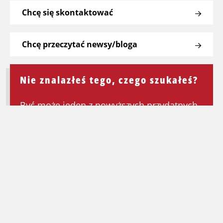
Chcę się skontaktować
Chcę przeczytać newsy/bloga
Nie znalazłeś tego, czego szukałeś?
Być może jeden z powyższych przydatnych
linków będzie mógł Ci pomóc. Jeśli nie,
wróć do strony głównej, aby ponownie
rozpocząć wyszukiwanie.
Wróć na stronę główną