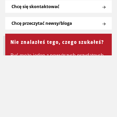
Chcę się skontaktować
Chcę przeczytać newsy/bloga
Nie znalazłeś tego, czego szukałeś?
Być może jeden z powyższych przydatnych
linków będzie mógł Ci pomóc. Jeśli nie,
wróć do strony głównej, aby ponownie
rozpocząć wyszukiwanie.
Wróć na stronę główną