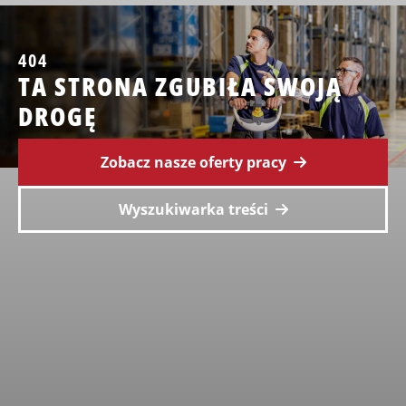
404
TA STRONA ZGUBIŁA SWOJĄ
DROGĘ
Zobacz nasze oferty pracy
Wyszukiwarka treści