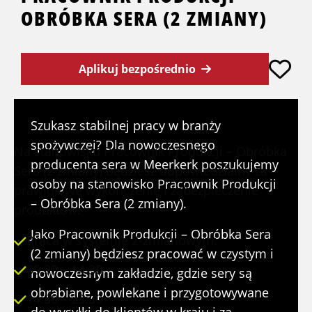
OBRÓBKA SERA (2 ZMIANY)
Aplikuj bezpośrednio
STANOWISKO
Szukasz stabilnej pracy w branży
spożywczej? Dla nowoczesnego
Na stanowisku Pracownik Produkcji – Obróbka
producenta sera w Meerkerk poszukujemy
Sera (2 zmiany) będziesz odpowiedzialny za
osoby na stanowisko Pracownik Produkcji
prawidłowe wykończenie i zabezpieczenie
– Obróbka Sera (2 zmiany).
produktów.
Jako Pracownik Produkcji – Obróbka Sera
Praca w systemie 2-zmianowym:
(2 zmiany) będziesz pracować w czystym i
05:30 – 14:30
nowoczesnym zakładzie, gdzie sery są
obrabiane, powlekane i przygotowywane
14:30 – 23:30