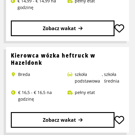
€ 14,99 - € 14,99 na
pełny etat
godzinę
Zobacz wakat
Przeczytaj
więcej
o
Kierowca wózka heftruck w
Pracownik
Hazeldonk
Refurbish
Breda
szkoła
,
szkoła
podstawowa
średnia
€ 16,5 - € 16,5 na
pełny etat
godzinę
Zobacz wakat
Przeczytaj