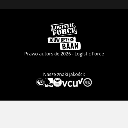
strony
strony
strony
Facebook
LinkedIn
Instagram
Wróć
do
strony
głównej
Prawo autorskie 2026 - Logistic Force
Nasze znaki jakości:
Deze
link
gaat
naar