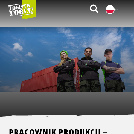
Logistic
Zoeken
Force
|
PL
PRACOWNIK PRODUKCJI –