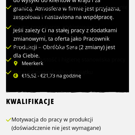
do wysyłki do klientów w kraju i za
Nakładanie warstwy ochronnej (plastikowanie
granicą. Atmosfera w firmie jest przyjazna,
i parafinowanie sera)
zespołowa i nastawiona na współpracę.
Ręczne powlekanie, etykietowanie i
Jeśli zależy Ci na stałej pracy z dodatkami
banderolowanie
zmianowymi, ta oferta jako Pracownik
Kontrola jakości produktów
Produkcji – Obróbka Sera (2 zmiany) jest
dla Ciebie.
Dbanie o czystość i higienę stanowiska pracy
Meerkerk
Praca od poniedziałku do piątku
€15,52 - €21,73 na godzinę
KWALIFIKACJE
Motywacja do pracy w produkcji
(doświadczenie nie jest wymagane)