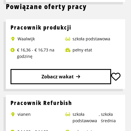
Powiązane oferty pracy
Pracownik produkcji
Waalwijk
szkoła podstawowa
€ 16,36 - € 16,73 na
pełny etat
godzinę
Zobacz wakat
Przeczytaj
więcej
o
Pracownik Refurbish
Pracownik
vianen
szkoła
,
szkoła
produkcji
podstawowa
średnia