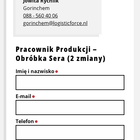
Jowita Rychlik
Gorinchem
088 - 560 40 06
gorinchem@logisticforce.nl
Pracownik Produkcji –
Obróbka Sera (2 zmiany)
Imię i nazwisko
*
E-mail
*
Telefon
*