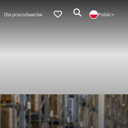
Zoeken
Faworyci
Dla pracodawców
Polski
popularni pracodawcy
praca w ID Logistics
praca w Simon Loos
praca w Albert Keijzer