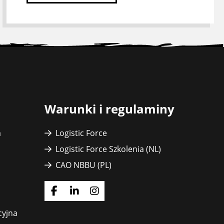
Warunki i regulaminy
a
Logistic Force
Logistic Force Szkolenia (NL)
CAO NBBU (PL)
Idź
Idź
Idź
do
do
do
cyjna
strony
strony
strony