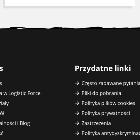
s
Przydatne linki
s
Często zadawane pytani
a w Logistic Force
Pliki do pobrania
iały
Polityka plików cookies
ół
Polityka prywatności
alności i Blog
Zastrzeżenia
ść
Polityka antydyskrymina