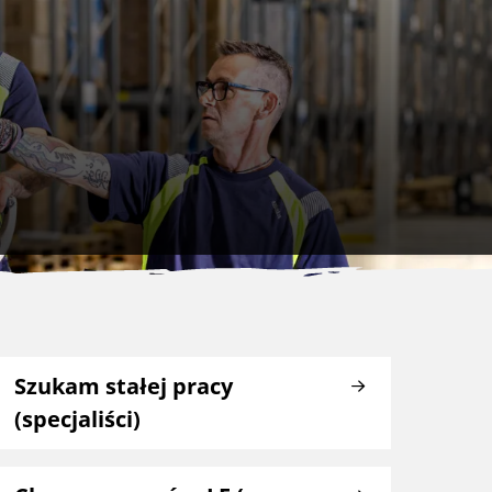
Szukam stałej pracy
(specjaliści)