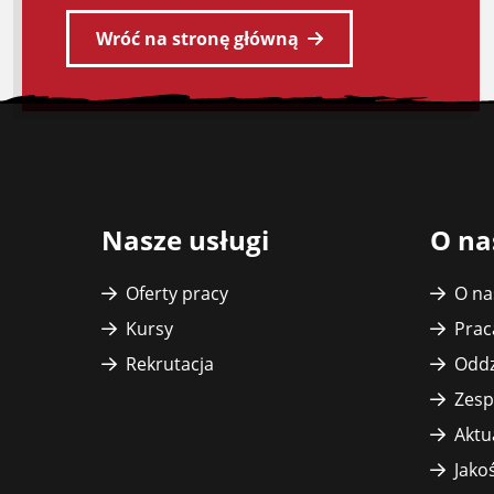
Wróć na stronę główną
Stopka
witryny
Nasze usługi
O na
Oferty pracy
O na
Kursy
Prac
Rekrutacja
Oddz
Zesp
Aktu
Jako