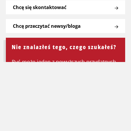
Chcę się skontaktować
Chcę przeczytać newsy/bloga
Nie znalazłeś tego, czego szukałeś?
Być może jeden z powyższych przydatnych
linków będzie mógł Ci pomóc. Jeśli nie,
wróć do strony głównej, aby ponownie
rozpocząć wyszukiwanie.
Wróć na stronę główną