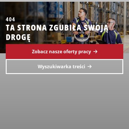
404
TA STRONA ZGUBIŁA SWOJĄ
DROGĘ
Zobacz nasze oferty pracy
Wyszukiwarka treści