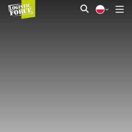
Logistic
Zoeken
Force
Menu
|
PL