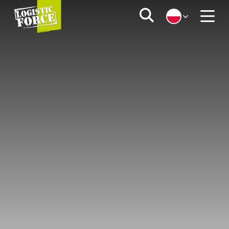
Logistic
Zoeken
Force
Menu
|
PL