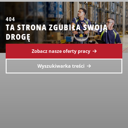
404
TA STRONA ZGUBIŁA SWOJĄ
DROGĘ
Zobacz nasze oferty pracy
Wyszukiwarka treści