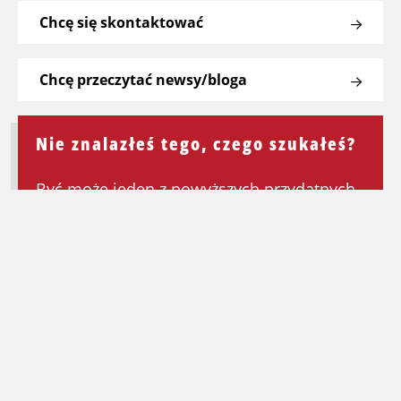
Chcę się skontaktować
Chcę przeczytać newsy/bloga
Nie znalazłeś tego, czego szukałeś?
Być może jeden z powyższych przydatnych
linków będzie mógł Ci pomóc. Jeśli nie,
wróć do strony głównej, aby ponownie
rozpocząć wyszukiwanie.
Wróć na stronę główną