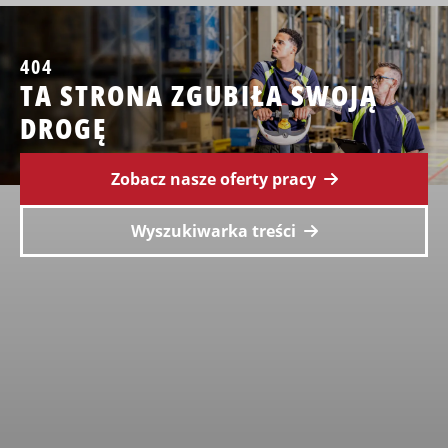
404
TA STRONA ZGUBIŁA SWOJĄ
DROGĘ
Zobacz nasze oferty pracy
Wyszukiwarka treści