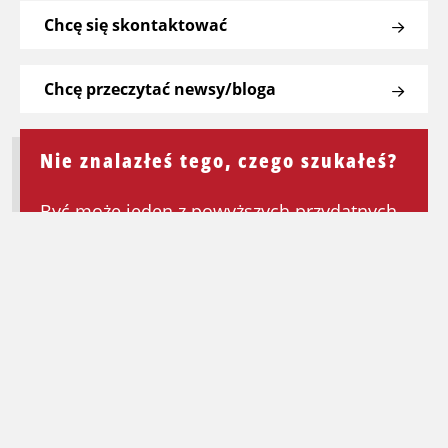
Chcę się skontaktować
Chcę przeczytać newsy/bloga
Nie znalazłeś tego, czego szukałeś?
Być może jeden z powyższych przydatnych
linków będzie mógł Ci pomóc. Jeśli nie,
wróć do strony głównej, aby ponownie
rozpocząć wyszukiwanie.
Wróć na stronę główną