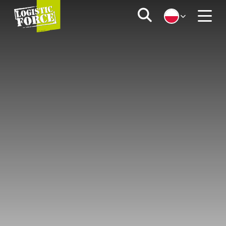
Logistic
Zoeken
Force
Menu
|
PL