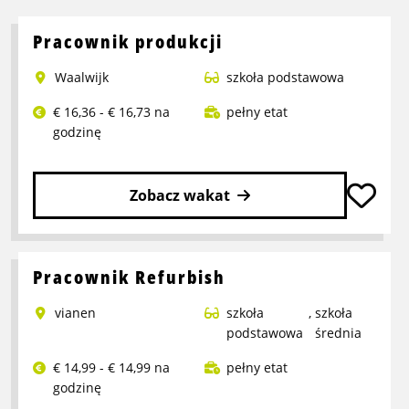
Pracownik produkcji
Waalwijk
szkoła podstawowa
€ 16,36 - € 16,73 na
pełny etat
godzinę
Zobacz wakat
Przeczytaj
więcej
o
Pracownik Refurbish
Pracownik
vianen
szkoła
,
szkoła
produkcji
podstawowa
średnia
€ 14,99 - € 14,99 na
pełny etat
godzinę