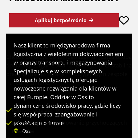
Aplikuj bezpośrednio
STANOWISKO
Nasz klient to międzynarodowa firma
logistyczna z wieloletnim doświadczeniem
Chcesz dołączyć do fajnego teamu? Jesteś osobą
w branży transportu i magazynowania.
dokładną, zorganizowaną? Oferujemy Ci stabilną
Specjalizuje się w kompleksowych
pracę w małym zgranym i przyjemnym zespole
usługach logistycznych, oferując
na jedną zmianę.
nowoczesne rozwiązania dla klientów w
całej Europie. Oddział w Oss to
dynamiczne środowisko pracy, gdzie liczy
kompletacja zamówień
się współpraca, zaangażowanie i
sprawdzanie i rejestrowanie przychodzących
jakość.acje o firmie
towarów
Oss