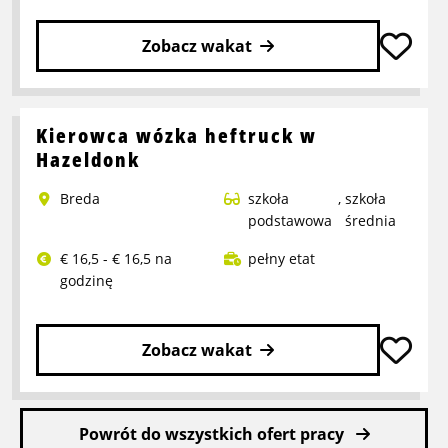
Zobacz wakat
Przeczytaj
więcej
o
Kierowca wózka heftruck w
Pracownik
Hazeldonk
Refurbish
Breda
szkoła
,
szkoła
podstawowa
średnia
€ 16,5 - € 16,5 na
pełny etat
godzinę
Zobacz wakat
Przeczytaj
więcej
Powrót do wszystkich ofert pracy
o