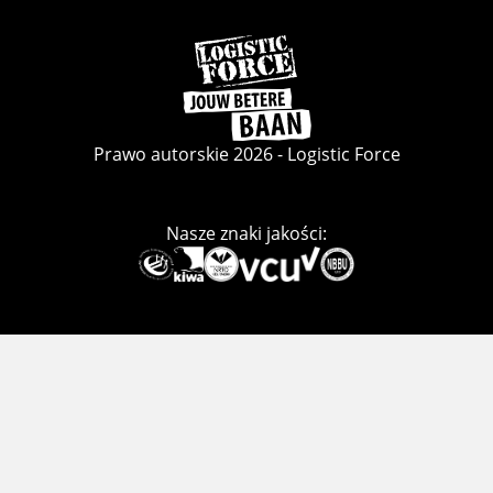
Wróć
do
strony
głównej
Prawo autorskie 2026 - Logistic Force
Nasze znaki jakości:
Deze
link
gaat
naar