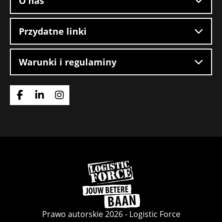
O nas
Przydatne linki
Warunki i regulaminy
Idź
Idź
Idź
do
do
do
strony
strony
strony
Facebook
LinkedIn
Instagram
Wróć
do
strony
głównej
Prawo autorskie 2026 - Logistic Force