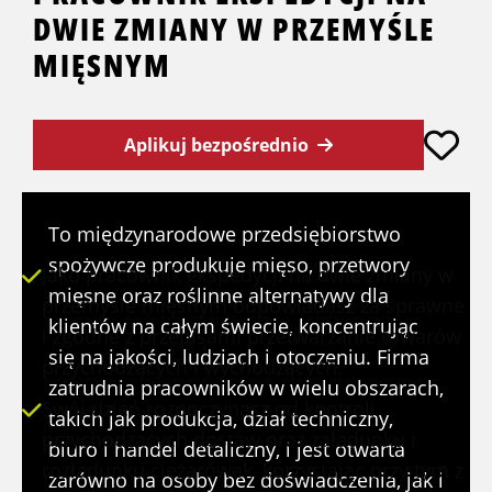
DWIE ZMIANY W PRZEMYŚLE
MIĘSNYM
Aplikuj bezpośrednio
TWOJE OBOWIĄZKI
To międzynarodowe przedsiębiorstwo
spożywcze produkuje mięso, przetwory
Jako pracownik ekspedycji na dwie zmiany w
mięsne oraz roślinne alternatywy dla
przemyśle mięsnym odpowiadasz za sprawne
klientów na całym świecie, koncentrując
i zgodne z przepisami przetwarzanie towarów
się na jakości, ludziach i otoczeniu. Firma
przychodzących i wychodzących.
zatrudnia pracowników w wielu obszarach,
Swój dzień rozpoczynasz od kontroli
takich jak produkcja, dział techniczny,
przychodzących dostaw oraz załadunku i
biuro i handel detaliczny, i jest otwarta
rozładunku ciężarówek, korzystając przy tym z
zarówno na osoby bez doświadczenia, jak i