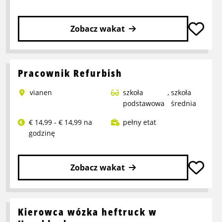
Zobacz wakat
Przeczytaj
więcej
o
Pracownik Refurbish
Pracownik
vianen
szkoła
,
szkoła
produkcji
podstawowa
średnia
€ 14,99 - € 14,99 na
pełny etat
godzinę
Zobacz wakat
Przeczytaj
więcej
o
Kierowca wózka heftruck w
Pracownik