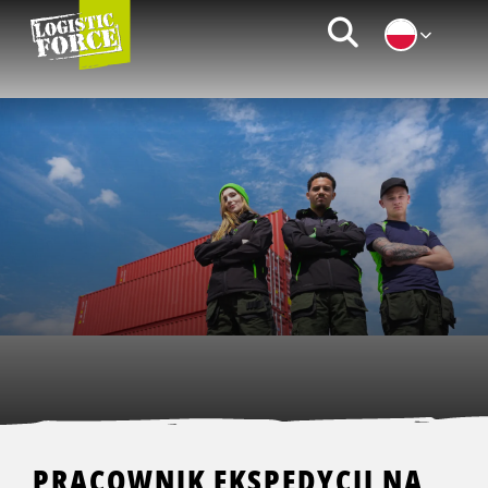
Logistic
Zoeken
Force
|
PL
PRACOWNIK EKSPEDYCJI NA