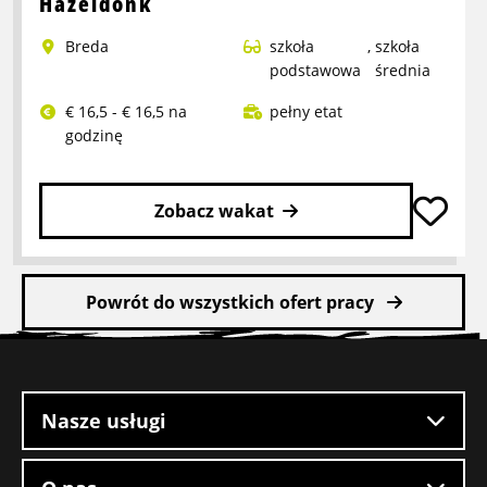
Hazeldonk
Refurbish
Breda
szkoła
,
szkoła
podstawowa
średnia
€ 16,5 - € 16,5 na
pełny etat
godzinę
Zobacz wakat
Przeczytaj
więcej
Powrót do wszystkich ofert pracy
o
Kierowca
Stopka
wózka
witryny
heftruck
w
Nasze usługi
Hazeldonk