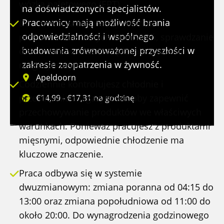
wózka paletowego (EPT).
na doświadczonych specjalistów.
Pracownicy mają możliwość brania
Do Twoich zadań należy również
odpowiedzialności i wspólnego
przetwarzanie danych zamówień, sprawdzanie
budowania zrównoważonej przyszłości w
dokumentów oraz zarządzanie stanami
zakresie zaopatrzenia w żywność.
magazynowymi.
Apeldoorn
Codziennie kontrolujesz chłodnie i
przestrzenie magazynowe, aby zapewnić
€14,99 - €17,31 na godzinę
przechowywanie produktów we właściwych
warunkach. Ponieważ pracujesz z produktami
mięsnymi, odpowiednie chłodzenie ma
kluczowe znaczenie.
Praca odbywa się w systemie
dwuzmianowym: zmiana poranna od 04:15 do
13:00 oraz zmiana popołudniowa od 11:00 do
około 20:00. Do wynagrodzenia godzinowego