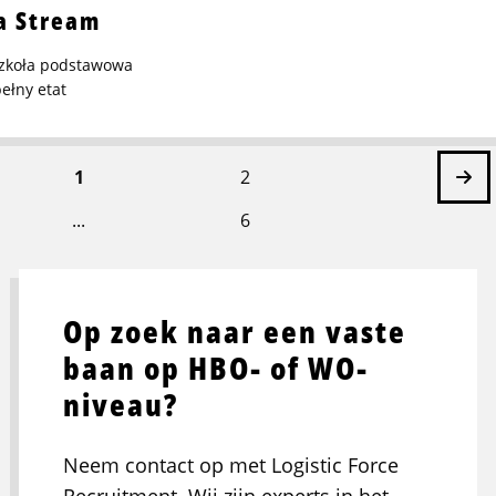
a Stream
zkoła podstawowa
ełny etat
Na
1
2
...
6
st
Op zoek naar een vaste
baan op HBO- of WO-
niveau?
Neem contact op met Logistic Force