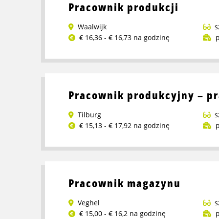
Pracownik produkcji
wózka
reachtruck
Waalwijk
s
w
€ 16,36 - € 16,73 na godzinę
p
Moerdijk
Przeczytaj
więcej
o
Pracownik
Pracownik produkcyjny – pr
produkcji
Tilburg
s
€ 15,13 - € 17,92 na godzinę
p
Przeczytaj
więcej
o
Pracownik
Pracownik magazynu
produkcyjny
–
Veghel
s
praca
€ 15,00 - € 16,2 na godzinę
p
na