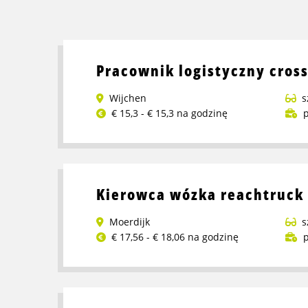
Pracownik logistyczny cros
Wijchen
s
€ 15,3 - € 15,3 na godzinę
p
Przeczytaj
więcej
o
Pracownik
Kierowca wózka reachtruck
logistyczny
crossdock
Moerdijk
s
€ 17,56 - € 18,06 na godzinę
p
Przeczytaj
więcej
o
Kierowca