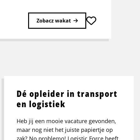
Zobacz wakat
stępna
rona
Dé opleider in transport
en logistiek
Heb jij een mooie vacature gevonden,
maar nog niet het juiste papiertje op
zak? No problemo! Logistic Force heeft