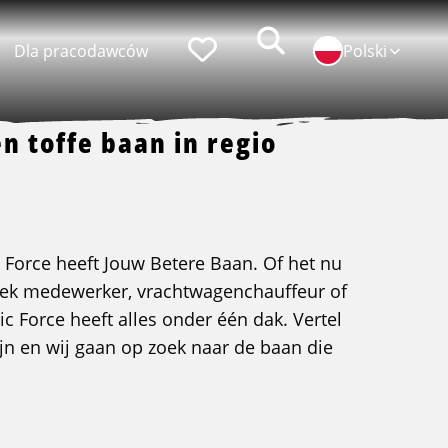
Zoeken
Faworyci
Dla pracodawców
Polski
n toffe baan in regio
popularni pracodawcy
praca w ID Logistics
c Force heeft Jouw Betere Baan. Of het nu
praca w Simon Loos
tiek medewerker, vrachtwagenchauffeur of
ic Force heeft alles onder één dak. Vertel
praca w Albert Keijzer
jn en wij gaan op zoek naar de baan die