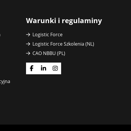
Warunki i regulaminy
a
Logistic Force
Logistic Force Szkolenia (NL)
CAO NBBU (PL)
Idź
Idź
Idź
do
do
do
cyjna
strony
strony
strony
Facebook
LinkedIn
Instagram