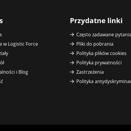
s
Przydatne linki
s
Często zadawane pytani
a w Logistic Force
Pliki do pobrania
iały
Polityka plików cookies
ół
Polityka prywatności
alności i Blog
Zastrzeżenia
ść
Polityka antydyskrymina