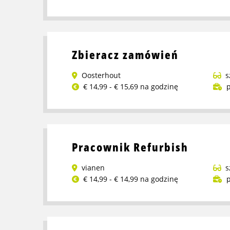
Przeczytaj
wakacje!
więcej
o
Pracownik
Zbieracz zamówień
magazynu
Oosterhout
s
€ 14,99 - € 15,69 na godzinę
p
Przeczytaj
więcej
o
Zbieracz
Pracownik Refurbish
zamówień
vianen
s
€ 14,99 - € 14,99 na godzinę
p
Przeczytaj
więcej
o
Pracownik