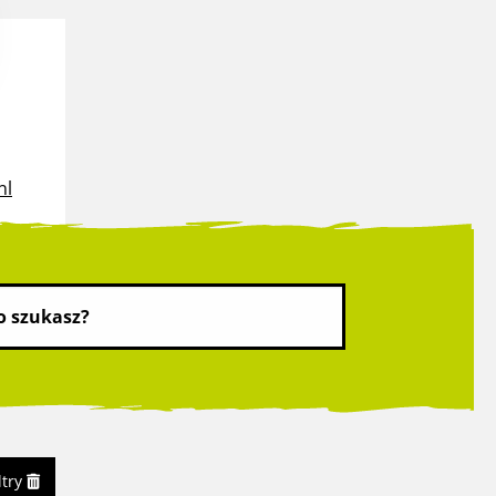
nl
ltry