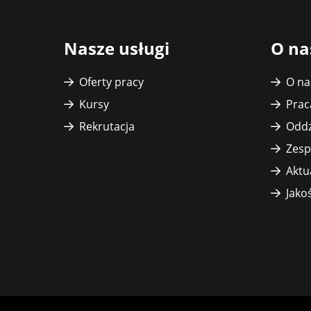
Nasze usługi
O na
Oferty pracy
O na
Kursy
Prac
Rekrutacja
Oddz
Zesp
Aktu
Jako