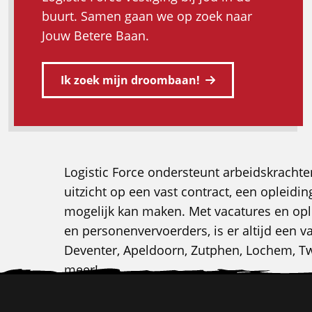
buurt. Samen gaan we op zoek naar
Jouw Betere Baan.
Ik zoek mijn droombaan!
Logistic Force ondersteunt arbeidskrachte
uitzicht op een vast contract, een opleid
mogelijk kan maken. Met vacatures en opl
en personenvervoerders, is er altijd een v
Deventer, Apeldoorn, Zutphen, Lochem, Twe
meer!
Stopka
witryny