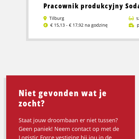
Pracownik produkcyjny Sod
Refurbish
Tilburg
s
€ 15,13 - € 17,92 na godzinę
p
Przeczytaj
więcej
o
Pracownik
produkcyjny
Soda
Stream
Niet gevonden wat je
zocht?
Staat jouw droombaan er niet tussen?
Geen paniek! Neem contact op met de
Logistic Force vestiging bij jou in de