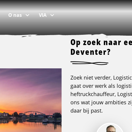
O nas
VIA
Op zoek naar ee
Deventer?
popularne lokalizacje
Skontaktuj się
praca w Den Bosch
Oddziały i zespoły
Zoek niet verder, Logisti
praca w Rotterdamie
Pokaż mapę
gaat over werk als logis
heftruckchauffeur, Logist
praca w Tiel
Praca w Logistic Force
ons wat jouw ambities zi
praca w Tilburgu
Kontakt
daar bij past.
praca w Waalwijku
Skargi