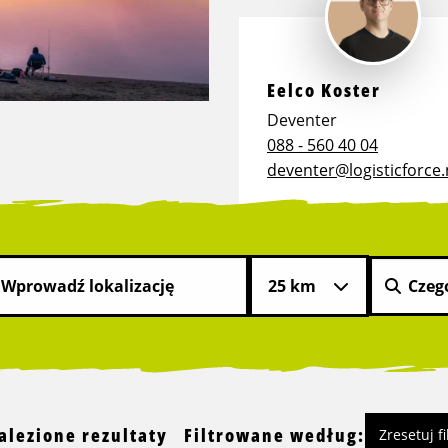
Eelco Koster
Deventer
088 - 560 40 04
deventer@logisticforce.
alezione rezultaty
Filtrowane według:
Zresetuj fi