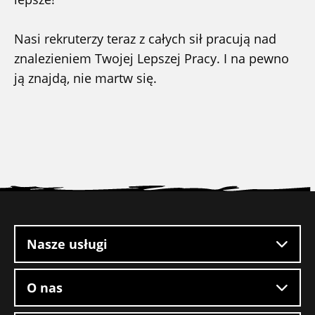
Nasi rekruterzy teraz z całych sił pracują nad
znalezieniem Twojej Lepszej Pracy. I na pewno
ją znajdą, nie martw się.
Stopka
witryny
Nasze usługi
O nas