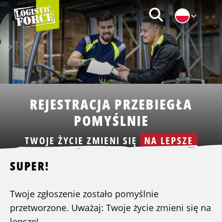
Logistic
Zoeken
Force
|
PL
REJESTRACJA PRZEBIEGŁA
POMYŚLNIE
TWOJE ŻYCIE ZMIENI SIĘ
NA LEPSZE
SUPER!
Twoje zgłoszenie zostało pomyślnie
przetworzone. Uważaj: Twoje życie zmieni się na
lepsze!