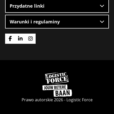
Przydatne linki
Warunki i regulaminy
Idź
Idź
Idź
do
do
do
strony
strony
strony
Facebook
LinkedIn
Instagram
Wróć
do
strony
głównej
Prawo autorskie 2026 - Logistic Force