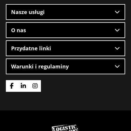
witryny
Nasze usługi
O nas
Przydatne linki
Warunki i regulaminy
Idź
Idź
Idź
do
do
do
strony
strony
strony
Facebook
LinkedIn
Instagram
Wróć