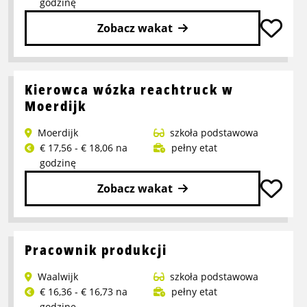
godzinę
Zobacz wakat
Przeczytaj
więcej
o
Kierowca wózka reachtruck w
Pracownik
Moerdijk
logistyczny
Moerdijk
szkoła podstawowa
crossdock
€ 17,56 - € 18,06 na
pełny etat
godzinę
Zobacz wakat
Przeczytaj
więcej
o
Pracownik produkcji
Kierowca
Waalwijk
szkoła podstawowa
wózka
€ 16,36 - € 16,73 na
pełny etat
reachtruck
godzinę