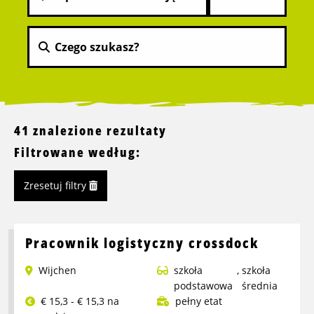
41 znalezione rezultaty
Filtrowane według:
Zresetuj filtry
Pracownik logistyczny crossdock
Wijchen
szkoła
,
szkoła
podstawowa
średnia
€ 15,3 - € 15,3 na
pełny etat