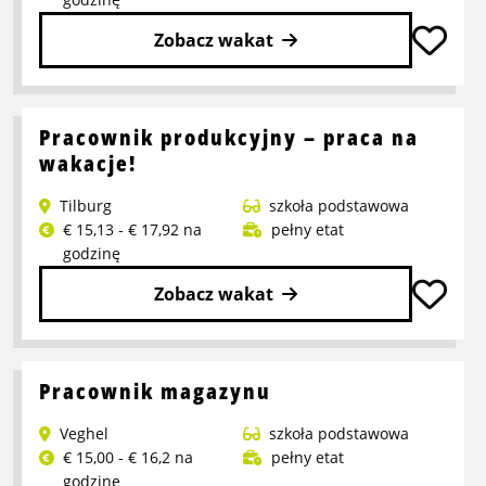
w
Moerdijk
Zobacz wakat
Przeczytaj
więcej
o
Pracownik produkcyjny – praca na
Pracownik
wakacje!
produkcji
Tilburg
szkoła podstawowa
€ 15,13 - € 17,92 na
pełny etat
godzinę
Zobacz wakat
Przeczytaj
więcej
o
Pracownik magazynu
Pracownik
Veghel
szkoła podstawowa
produkcyjny
€ 15,00 - € 16,2 na
pełny etat
–
godzinę