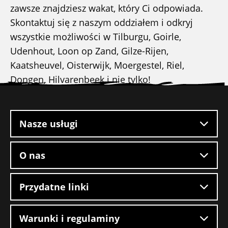
zawsze znajdziesz wakat, który Ci odpowiada.
Skontaktuj się z naszym oddziałem i odkryj
wszystkie możliwości w Tilburgu, Goirle,
Udenhout, Loon op Zand, Gilze-Rijen,
Kaatsheuvel, Oisterwijk, Moergestel, Riel,
Dongen, Hilvarenbeek i nie tylko!
Stopka
witryny
Nasze usługi
O nas
Przydatne linki
Warunki i regulaminy