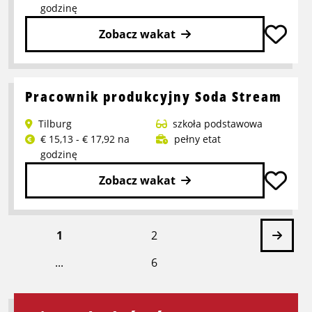
godzinę
Zobacz wakat
Przeczytaj
więcej
o
Pracownik produkcyjny Soda Stream
Pracownik
Tilburg
szkoła podstawowa
Refurbish
€ 15,13 - € 17,92 na
pełny etat
godzinę
Zobacz wakat
Przeczytaj
więcej
Nast
1
2
o
Pracownik
...
6
stron
produkcyjny
Soda
Stream