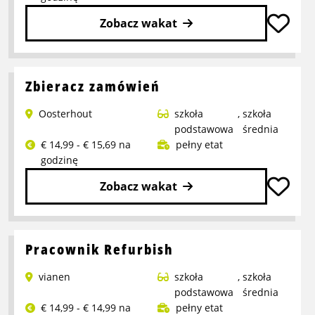
praca
na
Zobacz wakat
wakacje!
Przeczytaj
więcej
o
Zbieracz zamówień
Pracownik
Oosterhout
szkoła
,
szkoła
magazynu
podstawowa
średnia
€ 14,99 - € 15,69 na
pełny etat
godzinę
Zobacz wakat
Przeczytaj
więcej
o
Pracownik Refurbish
Zbieracz
vianen
szkoła
,
szkoła
zamówień
podstawowa
średnia
€ 14,99 - € 14,99 na
pełny etat