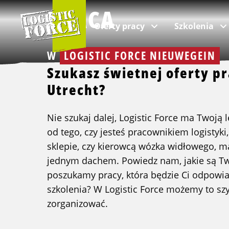
Logistic
PRACA
Force
Oferty pracy
Szkolenia
|
PL
W
LOGISTIC FORCE NIEUWEGEIN
Szukasz świetnej oferty p
Utrecht?
według branży
Według kategorii
O nas
VIA Logistics Professionals
Nie szukaj dalej, Logistic Force ma Twoją 
wszystkie oferty
wszystkie szkolenia
O Logistic Force
Rekrutacja dla profesjonalistów
od tego, czy jesteś pracownikiem logistyki
sklepie, czy kierowcą wózka widłowego, 
praca w logistyce
transport wewnętrzny
Często zadawane pytania
jednym dachem. Powiedz nam, jakie są Tw
praca dla kierowców ciężarówek
VCA
Aktualności i Blog
poszukamy pracy, która będzie Ci odpowia
praca dla kierowców autobusów
szkolenia językowe
Zespół
szkolenia? W Logistic Force możemy to szy
praca przy przeprowadzkach
Jakość
zorganizować.