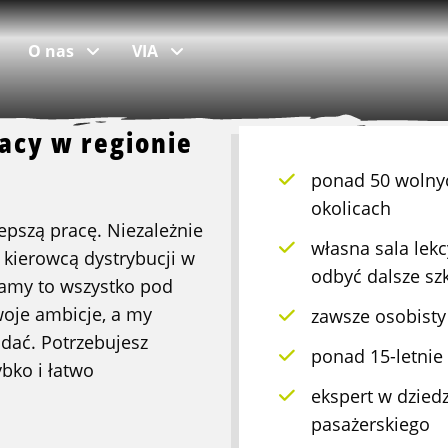
O nas
VIA
racy w regionie
ponad 50 wolnyc
popularne lokalizacje
Skontaktuj się
okolicach
lepszą pracę. Niezależnie
własna sala lekc
praca w Den Bosch
Oddziały i zespoły
, kierowcą dystrybucji w
odbyć dalsze sz
mamy to wszystko pod
praca w Rotterdamie
Pokaż mapę
oje ambicje, a my
zawsze osobisty
praca w Tiel
Praca w Logistic Force
dać. Potrzebujesz
ponad 15-letnie
praca w Tilburgu
Kontakt
bko i łatwo
ekspert w dziedz
praca w Waalwijku
Skargi
pasażerskiego