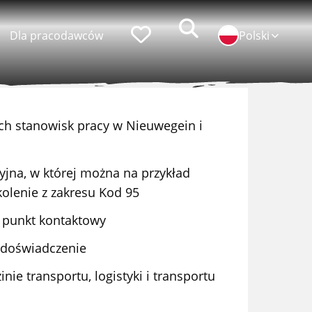
Zoeken
Faworyci
Dla pracodawców
Polski
h stanowisk pracy w Nieuwegein i
popularni pracodawcy
yjna, w której można na przykład
praca w ID Logistics
kolenie z zakresu Kod 95
praca w Simon Loos
 punkt kontaktowy
praca w Albert Keijzer
 doświadczenie
inie transportu, logistyki i transportu