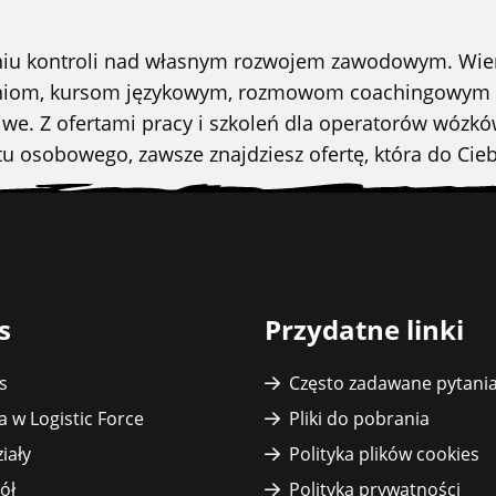
aniu kontroli nad własnym rozwojem zawodowym. Wierz
oleniom, kursom językowym, rozmowom coachingowym
iwe. Z ofertami pracy i szkoleń dla operatorów wózk
tu osobowego, zawsze znajdziesz ofertę, która do Cieb
s
Przydatne linki
s
Często zadawane pytani
a w Logistic Force
Pliki do pobrania
iały
Polityka plików cookies
ół
Polityka prywatności