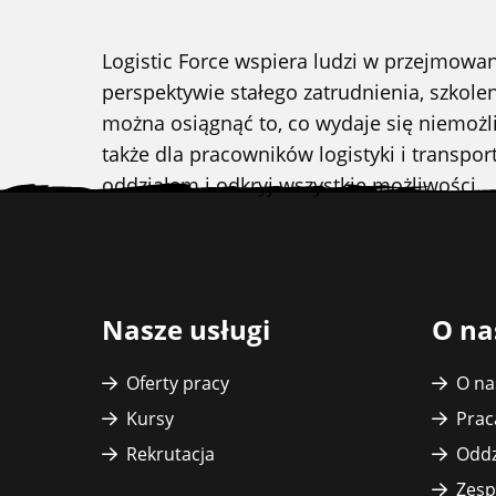
Logistic Force wspiera ludzi w przejmow
perspektywie stałego zatrudnienia, szk
można osiągnąć to, co wydaje się niemożl
także dla pracowników logistyki i transpor
oddziałem i odkryj wszystkie możliwości.
Stopka
witryny
Nasze usługi
O na
Oferty pracy
O na
Kursy
Prac
Rekrutacja
Oddz
Zesp