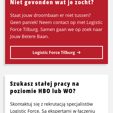
Niet gevonden wat je zocht?
produkcyjny
–
Staat jouw droombaan er niet tussen?
praca
Geen paniek! Neem contact op met Logistic
na
Force Tilburg. Samen gaan we op zoek naar
wakacje!
Jouw Betere Baan.
Logistic Force Tilburg
Szukasz stałej pracy na
poziomie HBO lub WO?
Skontaktuj się z rekrutacją specjalistów
Logistic Force. Są ekspertami w łączeniu