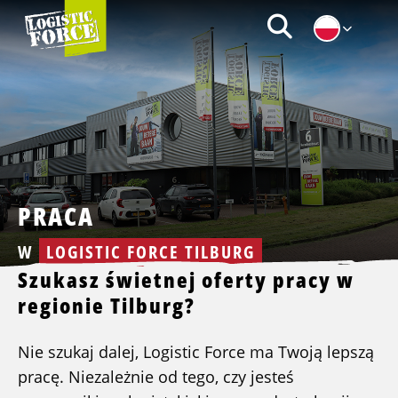
Logistic
Zoeken
Force
|
PL
PRACA
W
LOGISTIC FORCE TILBURG
Szukasz świetnej oferty pracy w
regionie Tilburg?
Nie szukaj dalej, Logistic Force ma Twoją lepszą
pracę. Niezależnie od tego, czy jesteś