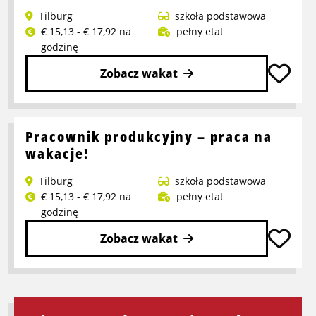
Pracownik
Tilburg
szkoła podstawowa
produkcyjny
€ 15,13 - € 17,92 na
pełny etat
godzinę
Zobacz wakat
Przeczytaj
więcej
o
Pracownik produkcyjny – praca na
Pracownik
wakacje!
produkcyjny
Tilburg
szkoła podstawowa
Soda
€ 15,13 - € 17,92 na
pełny etat
Stream
godzinę
Zobacz wakat
Przeczytaj
więcej
o
Pracownik