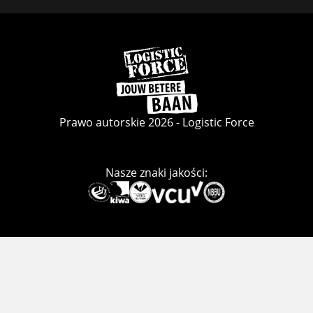
Facebook
LinkedIn
Instagram
Wróć
do
strony
głównej
Prawo autorskie 2026 - Logistic Force
Nasze znaki jakości:
Deze
link
gaat
naar