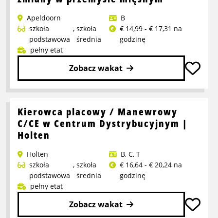
magazynu
Apeldoorn
B
(crossdock)
szkoła
,
szkoła
€ 14,99 - € 17,31 na
–
podstawowa
średnia
godzinę
zmiana
pełny etat
wieczorna/nocnar
Zobacz wakat
Przeczytaj
więcej
o
Kierowca placowy / Manewrowy
Pracownik
C/CE w Centrum Dystrybucyjnym |
ekspedycji
Holten
na
Holten
B
,
C
,
T
dwie
szkoła
,
szkoła
€ 16,64 - € 20,24 na
zmiany
podstawowa
średnia
godzinę
w
pełny etat
przemyśle
mięsnym
Zobacz wakat