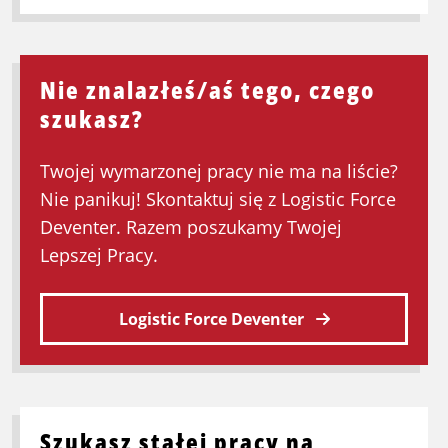
Przeczytaj
więcej
o
Kierowca
Nie znalazłeś/aś tego, czego
placowy
szukasz?
/
Manewrowy
Twojej wymarzonej pracy nie ma na liście?
C/CE
Nie panikuj! Skontaktuj się z Logistic Force
w
Centrum
Deventer. Razem poszukamy Twojej
Dystrybucyjnym
Lepszej Pracy.
|
Holten
Logistic Force Deventer
Szukasz stałej pracy na