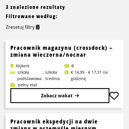
3 znalezione rezultaty
Filtrowane według:
Zresetuj filtry
Pracownik magazynu (crossdock) –
zmiana wieczorna/nocnar
Nijkerk
B
szkoła
,
szkoła
€ 14,99 - € 17,31 na
podstawowa
średnia
godzinę
pełny etat
Zobacz wakat
Przeczytaj
więcej
o
Pracownik ekspedycji na dwie
Pracownik
zmiany w przemyśle mięsnym