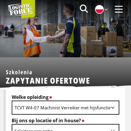
Logistic
Zoeken
Force
Menu
|
PL
Szkolenia
ZAPYTANIE OFERTOWE
Welke opleiding
*
Bij ons op locatie of in house?
*