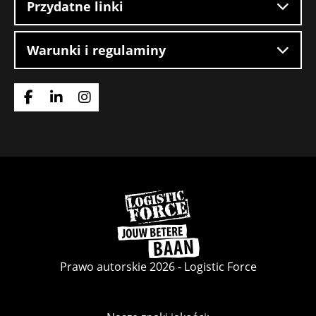
Przydatne linki
Warunki i regulaminy
Idź
Idź
Idź
do
do
do
strony
strony
strony
Facebook
LinkedIn
Instagram
Wróć
do
strony
głównej
Prawo autorskie 2026 - Logistic Force