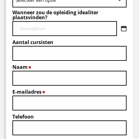
Wanneer zou de opleiding idealiter
plaatsvinden?
MM
ukośnik
Aantal cursisten
DD
ukośnik
RRRR
Naam
*
E-mailadres
*
Telefoon