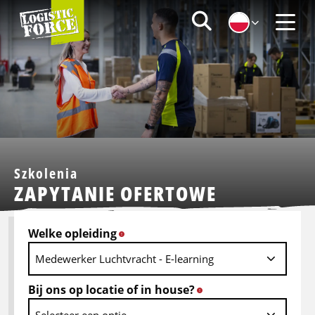
Logistic
Zoeken
Force
Menu
|
PL
Szkolenia
ZAPYTANIE OFERTOWE
Welke opleiding
*
Bij ons op locatie of in house?
*