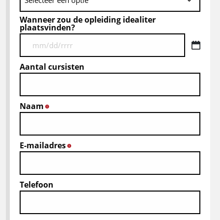
Wanneer zou de opleiding idealiter
plaatsvinden?
MM
ukośnik
Aantal cursisten
DD
ukośnik
RRRR
Naam
*
E-mailadres
*
Telefoon