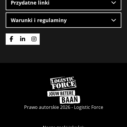
Przydatne linki
Warunki i regulaminy
Idź
Idź
Idź
do
do
do
strony
strony
strony
Facebook
LinkedIn
Instagram
Wróć
do
strony
głównej
Prawo autorskie 2026 - Logistic Force