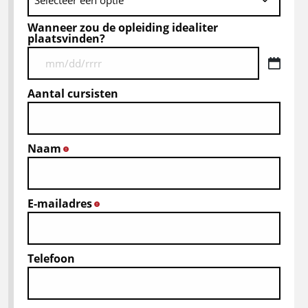
Wanneer zou de opleiding idealiter
plaatsvinden?
MM
ukośnik
Aantal cursisten
DD
ukośnik
RRRR
Naam
*
E-mailadres
*
Telefoon