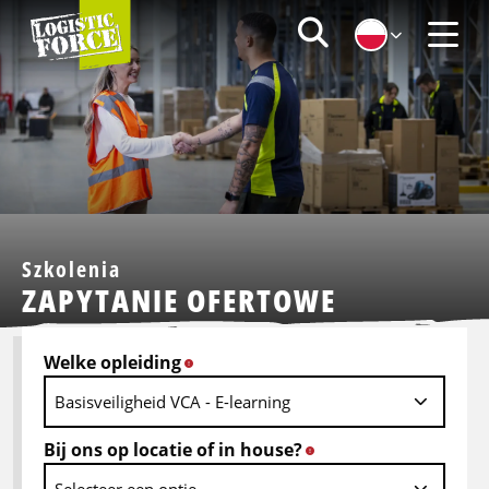
Logistic
Zoeken
Force
Menu
|
PL
Szkolenia
ZAPYTANIE OFERTOWE
Welke opleiding
*
Bij ons op locatie of in house?
*