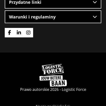
Przydatne linki
Warunki i regulaminy
Idź
Idź
Idź
do
do
do
strony
strony
strony
Facebook
LinkedIn
Instagram
Wróć
do
strony
głównej
Prawo autorskie 2026 - Logistic Force