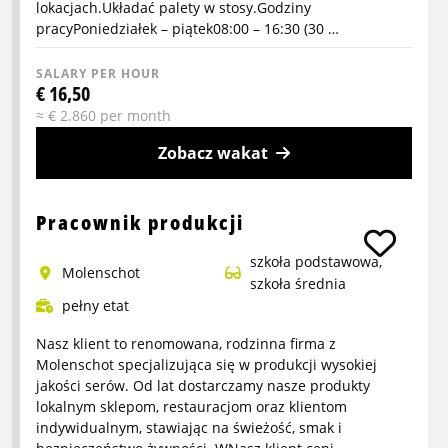
lokacjach.Układać palety w stosy.Godziny
pracyPoniedziałek – piątek08:00 – 16:30 (30 …
SALARY PER HOUR
€ 16,50
≈ € 2.860 per month
Zobacz wakat
More
info
Pracownik produkcji
about
szkoła podstawowa,
Kierowca
Molenschot
szkoła średnia
wózka
pełny etat
heftruck
w
Nasz klient to renomowana, rodzinna firma z
Hazeldonk
Molenschot specjalizująca się w produkcji wysokiej
jakości serów. Od lat dostarczamy nasze produkty
lokalnym sklepom, restauracjom oraz klientom
indywidualnym, stawiając na świeżość, smak i