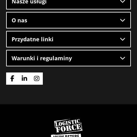
Nasze usługi
O nas
Przydatne linki
Warunki i regulaminy
Idź
Idź
Idź
do
do
do
strony
strony
strony
Facebook
LinkedIn
Instagram
Wróć
do