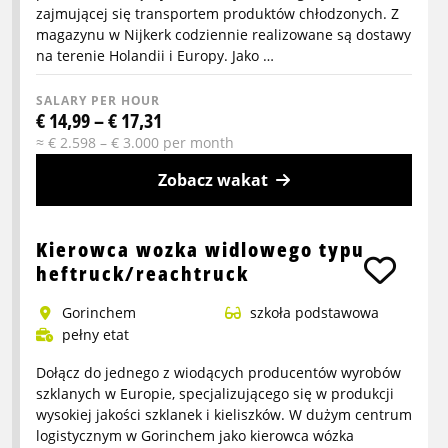
zajmującej się transportem produktów chłodzonych. Z
magazynu w Nijkerk codziennie realizowane są dostawy
na terenie Holandii i Europy. Jako …
SALARY PER HOUR
€ 14,99 – € 17,31
≈ € 2.598 – € 3.000 per month
Zobacz wakat
More
info
Kierowca wozka widlowego typu
about
heftruck/reachtruck
Pracownik
Gorinchem
szkoła podstawowa
magazynu
pełny etat
(crossdock)
–
Dołącz do jednego z wiodących producentów wyrobów
zmiana
szklanych w Europie, specjalizującego się w produkcji
wysokiej jakości szklanek i kieliszków. W dużym centrum
wieczorna/nocnar
logistycznym w Gorinchem jako kierowca wózka