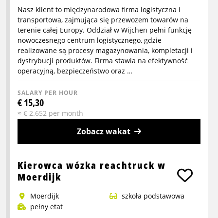
Nasz klient to międzynarodowa firma logistyczna i
transportowa, zajmująca się przewozem towarów na
terenie całej Europy. Oddział w Wijchen pełni funkcję
nowoczesnego centrum logistycznego, gdzie
realizowane są procesy magazynowania, kompletacji i
dystrybucji produktów. Firma stawia na efektywność
operacyjną, bezpieczeństwo oraz …
SALARY PER HOUR
€ 15,30
≈ € 2.652 per month
Zobacz wakat
More
info
Kierowca wózka reachtruck w
about
Moerdijk
Pracownik
Moerdijk
szkoła podstawowa
logistyczny
pełny etat
crossdock