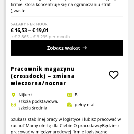
zmiana
firmie, która koncentruje się na ograniczaniu strat
(„waste …
SALARY PER HOUR
€ 16,53 – € 19,01
≈ € 2.865 – € 3.295 per month
Zobacz wakat
More
info
Pracownik magazynu
about
(crossdock) – zmiana
Kierowca
wieczorna/nocnar
reachtruck
Nijkerk
B
-
szkoła podstawowa,
praca
pełny etat
szkoła średnia
zmianowa
Szukasz stabilnej pracy w logistyce i lubisz pracować w
ruchu? Mamy ofertę dla Ciebie.O pracodawcyBędziesz
pracować w międzynarodowej firmie logistycznej