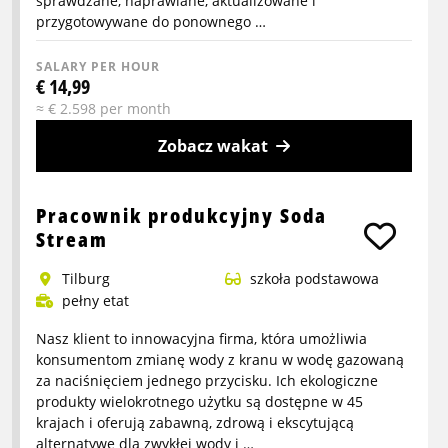
sprawdzane, naprawiane, aktualizowane i
przygotowywane do ponownego …
SALARY PER HOUR
€ 14,99
≈ € 2.598 per month
Zobacz wakat
More
info
Pracownik produkcyjny Soda
about
Stream
Pracownik
Tilburg
szkoła podstawowa
Refurbish
pełny etat
Nasz klient to innowacyjna firma, która umożliwia
konsumentom zmianę wody z kranu w wodę gazowaną
za naciśnięciem jednego przycisku. Ich ekologiczne
produkty wielokrotnego użytku są dostępne w 45
krajach i oferują zabawną, zdrową i ekscytującą
alternatywę dla zwykłej wody i …