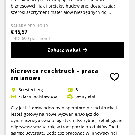
biznesowych, jak i projekty budowlane, dostarczając
szeroki asortyment materiałów niezbędnych do …
SALARY PER HOUR
€ 15,57
≈ € 2.699 per month
Zobacz wakat
More
info
Kierowca reachtruck - praca
about
zmianowa
Pracownik
Soesterberg
B
magazynu
szkoła podstawowa
pełny etat
z
artykułami
Czy jesteś doświadczonym operatorem reachtrucka i
sanitarnymi
jesteś gotowy na nowe wyzwanie?Dołącz do
dynamicznego świata logistyki i dystrybucji retail, gdzie
-
odgrywasz ważną rolę w transporcie produktów Food
dzienna
&amp; Beverage. Będziesz pracować w innowacyjnej