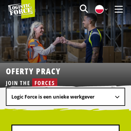
Logistic
Zoeken
Force
Menu
|
PL
OFERTY PRACY
JOIN THE
FORCES
Logic Force is een unieke werkgever