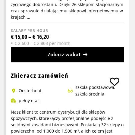
życiowego dobrostanu. Dzięki 26 sklepom stacjonarnym
oraz sprawnie działającemu sklepowi internetowemu w
krajach …
SALARY PER HOUR
€ 15,00 – € 16,20
≈ € 2.600 – € 2.808 per month
Zobacz wakat
More
info
Zbieracz zamówień
about
szkoła podstawowa,
Pracownik
Oosterhout
szkoła średnia
magazynu
pełny etat
Nasz klient to centrum dystrybucji dla sklepów
spożywczych, które łączy profesjonalne podejście z
solidnymi zasadami biznesowymi. Posiadają 32 sklepy o
powierzchni od 1.000 do 1.500 m², a ich celem jest