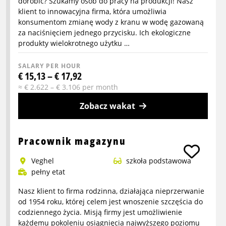
dorobić? Szukamy osób do pracy na produkcji! Nasz
klient to innowacyjna firma, która umożliwia
konsumentom zmianę wody z kranu w wodę gazowaną
za naciśnięciem jednego przycisku. Ich ekologiczne
produkty wielokrotnego użytku …
SALARY PER HOUR
€ 15,13 – € 17,92
≈ € 2.622 – € 3.106 per month
Zobacz wakat
More
info
Pracownik magazynu
about
Veghel
szkoła podstawowa
Pracownik
pełny etat
produkcyjny
-
Nasz klient to firma rodzinna, działająca nieprzerwanie
praca
od 1954 roku, której celem jest wnoszenie szczęścia do
na
codziennego życia. Misją firmy jest umożliwienie
każdemu pokoleniu osiągnięcia najwyższego poziomu
wakacje!