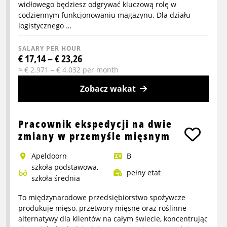
widłowego będziesz odgrywać kluczową rolę w
codziennym funkcjonowaniu magazynu. Dla działu
logistycznego …
SALARY PER HOUR
€ 17,14 – € 23,26
≈ € 2.971 – € 4.032 per month
Zobacz wakat
More
info
Pracownik ekspedycji na dwie
about
zmiany w przemyśle mięsnym
Kierowca
Apeldoorn
B
wozka
szkoła podstawowa,
widlowego
pełny etat
szkoła średnia
typu
heftruck/reachtruck
To międzynarodowe przedsiębiorstwo spożywcze
produkuje mięso, przetwory mięsne oraz roślinne
alternatywy dla klientów na całym świecie, koncentrując