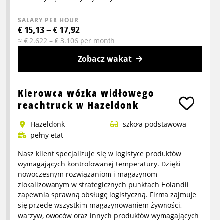
SALARY PER HOUR
€ 15,13 – € 17,92
≈ € 2.622 – € 3.106 per month
Zobacz wakat
More
info
Kierowca wózka widłowego
about
reachtruck w Hazeldonk
Pracownik
Hazeldonk
szkoła podstawowa
produkcyjny
pełny etat
Soda
Stream
Nasz klient specjalizuje się w logistyce produktów
wymagających kontrolowanej temperatury. Dzięki
nowoczesnym rozwiązaniom i magazynom
zlokalizowanym w strategicznych punktach Holandii
zapewnia sprawną obsługę logistyczną. Firma zajmuje
się przede wszystkim magazynowaniem żywności,
warzyw, owoców oraz innych produktów wymagających