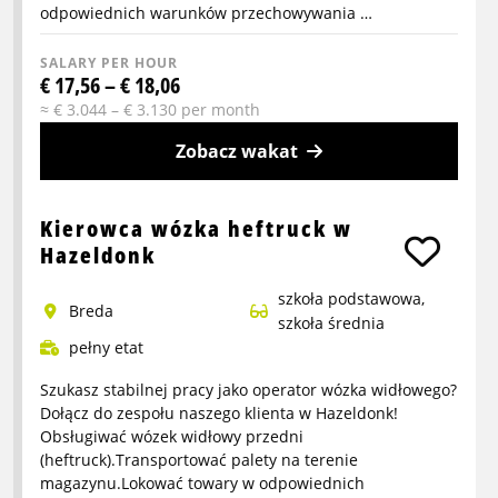
odpowiednich warunków przechowywania …
SALARY PER HOUR
€ 17,56 – € 18,06
≈ € 3.044 – € 3.130 per month
Zobacz wakat
More
info
Kierowca wózka heftruck w
about
Hazeldonk
Kierowca
szkoła podstawowa,
wózka
Breda
szkoła średnia
widłowego
pełny etat
reachtruck
w
Szukasz stabilnej pracy jako operator wózka widłowego?
Hazeldonk
Dołącz do zespołu naszego klienta w Hazeldonk!
Obsługiwać wózek widłowy przedni
(heftruck).Transportować palety na terenie
magazynu.Lokować towary w odpowiednich