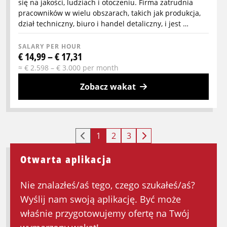
się na jakości, ludziach i otoczeniu. Firma zatrudnia
pracowników w wielu obszarach, takich jak produkcja,
dział techniczny, biuro i handel detaliczny, i jest …
SALARY PER HOUR
€ 14,99 – € 17,31
≈ € 2.598 – € 3.000 per month
Zobacz wakat
More
info
about
1
2
3
Pracownik
ekspedycji
Otwarta aplikacja
na
dwie
Nie znalazłeś/aś tego, czego szukałeś/aś?
zmiany
Wyślij nam swoją aplikację. Być może
w
właśnie przygotowujemy ofertę na Twój
przemyśle