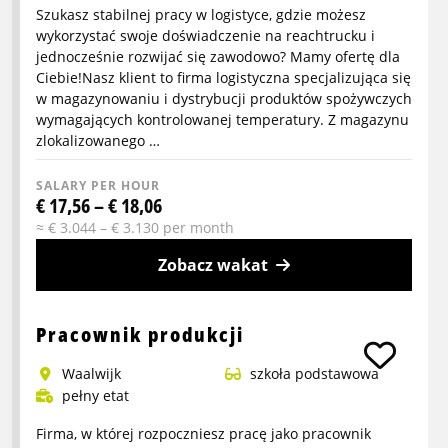
Szukasz stabilnej pracy w logistyce, gdzie możesz
wykorzystać swoje doświadczenie na reachtrucku i
jednocześnie rozwijać się zawodowo? Mamy ofertę dla
Ciebie!Nasz klient to firma logistyczna specjalizująca się
w magazynowaniu i dystrybucji produktów spożywczych
wymagających kontrolowanej temperatury. Z magazynu
zlokalizowanego …
SALARY PER HOUR
€ 17,56 – € 18,06
≈ € 3.044 – € 3.130 per month
Zobacz wakat
More
info
Pracownik produkcji
about
Waalwijk
szkoła podstawowa
Kierowca
pełny etat
wózka
reachtruck
Firma, w której rozpoczniesz pracę jako pracownik