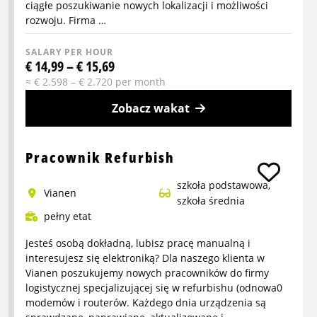
ciągłe poszukiwanie nowych lokalizacji i możliwości
rozwoju. Firma …
SALARY PER HOUR
€ 14,99 – € 15,69
≈ € 2.598 – € 2.720 per month
Zobacz wakat
More
info
Pracownik Refurbish
about
szkoła podstawowa,
Zbieracz
vianen
szkoła średnia
zamówień
pełny etat
Jesteś osobą dokładną, lubisz pracę manualną i
interesujesz się elektroniką? Dla naszego klienta w
Vianen poszukujemy nowych pracowników do firmy
logistycznej specjalizującej się w refurbishu (odnowa0
modemów i routerów. Każdego dnia urządzenia są