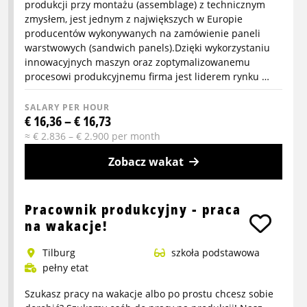
w
produkcji przy montażu (assemblage) z technicznym
Moerdijk
zmysłem, jest jednym z największych w Europie
producentów wykonywanych na zamówienie paneli
warstwowych (sandwich panels).Dzięki wykorzystaniu
innowacyjnych maszyn oraz zoptymalizowanemu
procesowi produkcyjnemu firma jest liderem rynku …
SALARY PER HOUR
€ 16,36 – € 16,73
≈ € 2.836 – € 2.900 per month
Zobacz wakat
More
info
Pracownik produkcyjny - praca
about
na wakacje!
Pracownik
Tilburg
szkoła podstawowa
produkcji
pełny etat
Szukasz pracy na wakacje albo po prostu chcesz sobie