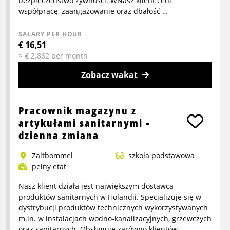
bezpieczeństwo żywności. WNasz klient ceni
współpracę, zaangażowanie oraz dbałość …
SALARY PER HOUR
€ 16,51
≈ € 2.862 per month
Zobacz wakat
More
info
Pracownik magazynu z
about
artykułami sanitarnymi -
Pracownik
dzienna zmiana
produkcji
Zaltbommel
szkoła podstawowa
pełny etat
Nasz klient działa jest największym dostawcą
produktów sanitarnych w Holandii. Specjalizuje się w
dystrybucji produktów technicznych wykorzystywanych
m.in. w instalacjach wodno-kanalizacyjnych, grzewczych
oraz sanitarnych. Obsługuje zarówno klientów