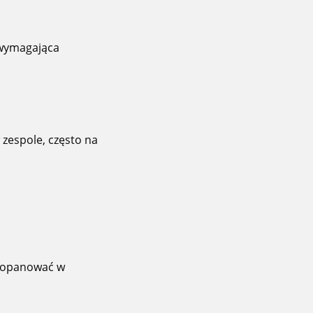
 wymagająca
zespole, często na
a opanować w