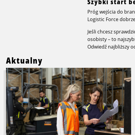
Szybki start 
Próg wejścia do bran
Logistic Force dobrz
Jeśli chcesz sprawdzi
osobisty – to najszy
Odwiedź najbliższy od
Aktualny
Przeczytaj
więcej
o
Szukasz
pracy
w
logistyce
e-
commerce?