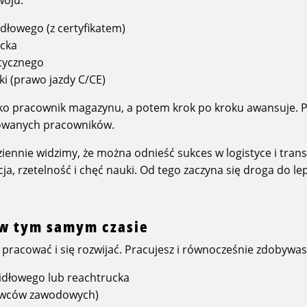
dłowego (z certyfikatem)
ucka
stycznego
ki (prawo jazdy C/CE)
jako pracownik magazynu, a potem krok po kroku awansuje. 
owanych pracowników.
ziennie widzimy, że można odnieść sukces w logistyce i tran
a, rzetelność i chęć nauki. Od tego zaczyna się droga do lep
 w tym samym czasie
pracować i się rozwijać. Pracujesz i równocześnie zdobywasz
widłowego lub reachtrucka
rowców zawodowych)