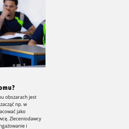
lomu?
bu obszarach jest
 zacząć np. w
racować jako
wcę. Zleceniodawcy
angażowanie i