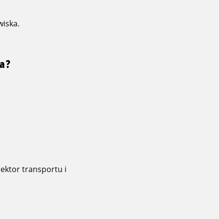
wiska.
na?
sektor transportu i