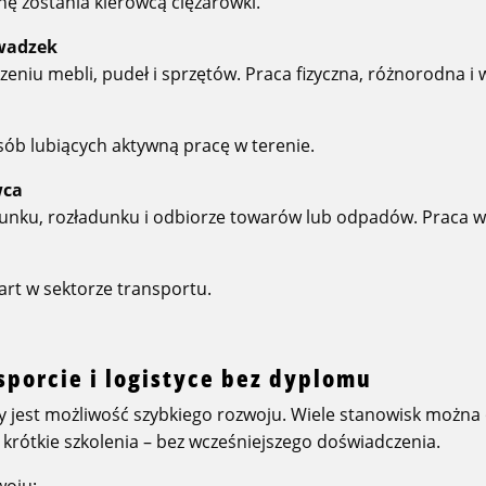
nę zostania kierowcą ciężarówki.
wadzek
niu mebli, pudeł i sprzętów. Praca fizyczna, różnorodna i
sób lubiących aktywną pracę w terenie.
wca
unku, rozładunku i odbiorze towarów lub odpadów. Praca w 
art w sektorze transportu.
sporcie i logistyce bez dyplomu
ży jest możliwość szybkiego rozwoju. Wiele stanowisk możn
 krótkie szkolenia – bez wcześniejszego doświadczenia.
woju: