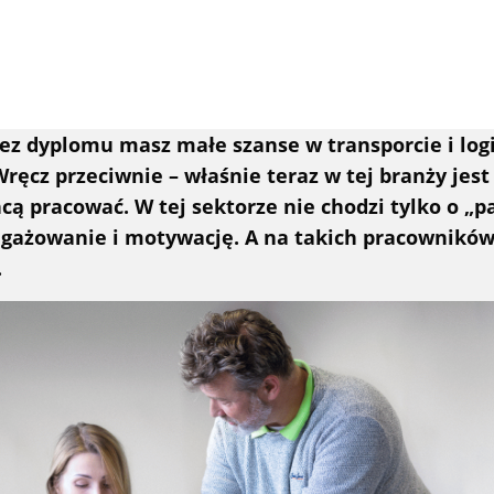
O nas
VIA
bez dyplomu masz małe szanse w transporcie i log
 Wręcz przeciwnie – właśnie teraz w tej branży jes
hcą pracować. W tej sektorze nie chodzi tylko o „p
popularne lokalizacje
Skontaktuj się
gażowanie i motywację. A na takich pracowników
.
praca w Den Bosch
Oddziały i zespoły
praca w Rotterdamie
Pokaż mapę
praca w Tiel
Praca w Logistic Force
praca w Tilburgu
Kontakt
praca w Waalwijku
Skargi