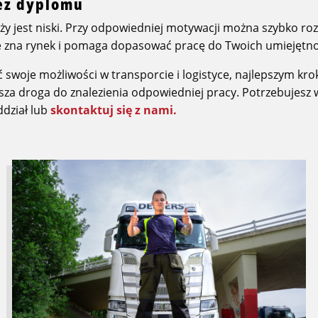
bez dyplomu
ży jest niski. Przy odpowiedniej motywacji można szybko ro
e zna rynek i pomaga dopasować pracę do Twoich umiejętnoś
ć swoje możliwości w transporcie i logistyce, najlepszym kro
bsza droga do znalezienia odpowiedniej pracy. Potrzebujesz w
dział lub
skontaktuj się z nami.
Przeczytaj
więcej
o
Oto,
co
musisz
wiedzieć,
jeśli
jesteś