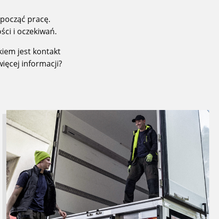
zpocząć pracę.
ci i oczekiwań.
kiem jest kontakt
ięcej informacji?
Przeczytaj
więcej
o
To
musisz
wiedzieć,
jeśli
jesteś
pracownikiem