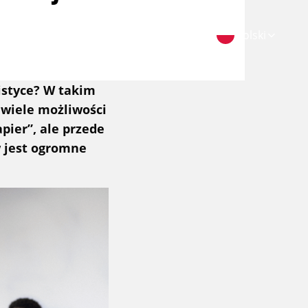
Zoeken
Faworyci
Dla pracodawców
Polski
istyce? W takim
t wiele możliwości
apier”, ale przede
popularni pracodawcy
 jest ogromne
praca w ID Logistics
praca w Simon Loos
praca w Albert Keijzer