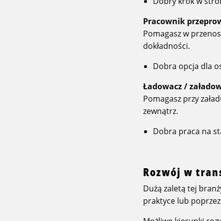
Dobry krok w stro
Pracownik przepro
Pomagasz w przenosze
dokładności.
Dobra opcja dla o
Ładowacz / załado
Pomagasz przy załad
zewnątrz.
Dobra praca na st
Rozwój w tran
Dużą zaletą tej bran
praktyce lub poprzez
Możliwe kierunki roz