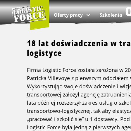
Logistic
Force
Oferty pracy
Szkolenia
|
PL
18 lat doświadczenia w tra
logistyce
według branży
Według kategorii
O nas
VIA Logistics Professionals
Firma Logistic Force została założona w 2
wszystkie oferty
wszystkie szkolenia
O Logistic Force
Rekrutacja dla profesjonalistów
Patricka Villevoye z pierwszym oddziałem 
praca w logistyce
transport wewnętrzny
Często zadawane pytania
Wykorzystując swoje doświadczenie i wizj
transportowej założył agencję zatrudnieni
praca dla kierowców ciężarówek
VCA
Aktualności i Blog
lata później rozszerzył zakres usług o szko
praca dla kierowców autobusów
szkolenia językowe
Zespół
transportowo-logistycznej, tak aby elasty
praca przy przeprowadzkach
Jakość
„pracować i szkolić się” u 1 dostawcy. Po
Logistic Force była jedną z pierwszych age