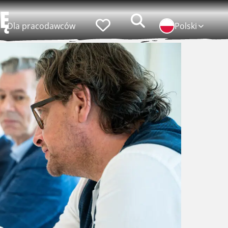
Ę
Zoeken
Faworyci
Dla pracodawców
Polski
popularni pracodawcy
praca w ID Logistics
praca w Simon Loos
praca w Albert Keijzer