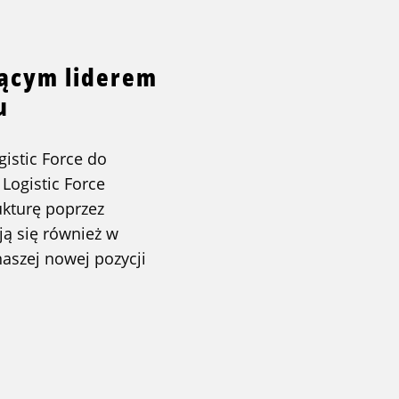
dącym liderem
u
istic Force do
 Logistic Force
ukturę poprzez
ują się również w
naszej nowej pozycji