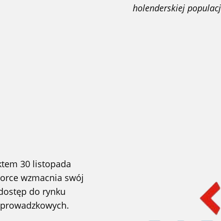
holenderskiej popula
aktem 30 listopada
 Force wzmacnia swój
dostęp do rynku
zeprowadzkowych.