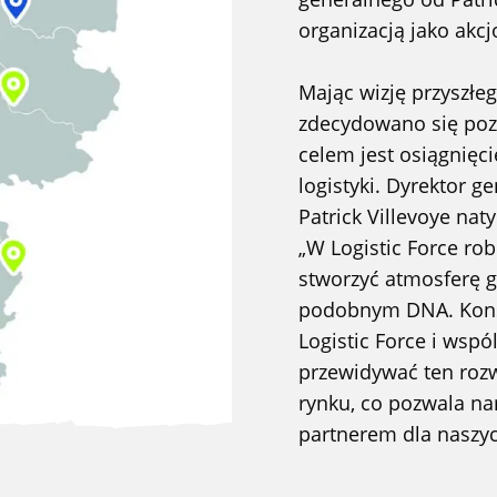
organizacją jako akcj
Mając wizję przyszłe
zdecydowano się poz
celem jest osiągnięci
logistyki. Dyrektor g
Patrick Villevoye nat
„W Logistic Force ro
stworzyć atmosferę 
podobnym DNA. Konso
Logistic Force i wsp
przewidywać ten rozw
rynku, co pozwala na
partnerem dla naszy