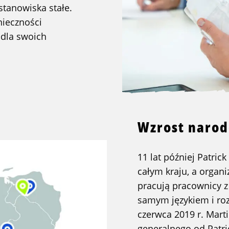
stanowiska stałe.
nieczności
 dla swoich
Wzrost naro
11 lat później Patric
całym kraju, a organi
pracują pracownicy z 
samym językiem i roz
czerwca 2019 r. Mart
generalnego od Patric