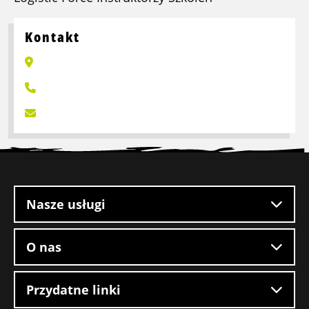
Kontakt
Stopka
witryny
Nasze usługi
O nas
Przydatne linki