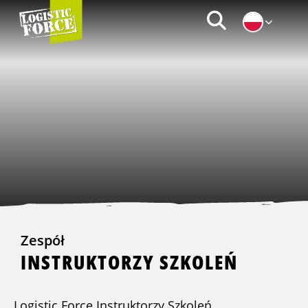
Logistic
Zoeken
Force
|
PL
Zespół
INSTRUKTORZY SZKOLEŃ
Logistic Force Instruktorzy Szkoleń