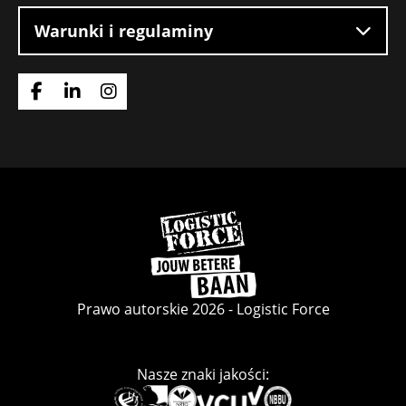
Warunki i regulaminy
Idź
Idź
Idź
do
do
do
strony
strony
strony
Facebook
LinkedIn
Instagram
Wróć
do
strony
głównej
Prawo autorskie 2026 - Logistic Force
Nasze znaki jakości:
Deze