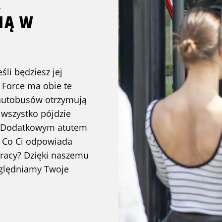
K
IĄ W
śli będziesz jej
c Force ma obie te
y autobusów otrzymują
i wszystko pójdzie
e. Dodatkowym atutem
. Co Ci odpowiada
 pracy? Dzięki naszemu
ględniamy Twoje