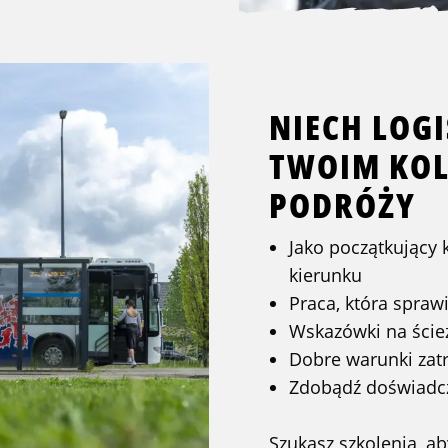
NIECH LOGI
TWOIM KOL
PODRÓŻY
Jako początkujący
kierunku
Praca, która spraw
Wskazówki na ścież
Dobre warunki zatr
Zdobądź doświadcz
Szukasz szkolenia, a