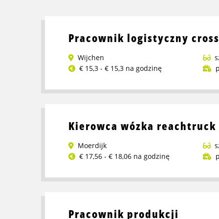
Pracownik logistyczny cros
Wijchen
s
€ 15,3 - € 15,3 na godzinę
p
Przeczytaj
więcej
o
Pracownik
Kierowca wózka reachtruck
logistyczny
crossdock
Moerdijk
s
€ 17,56 - € 18,06 na godzinę
p
Przeczytaj
więcej
o
Kierowca
Pracownik produkcji
wózka