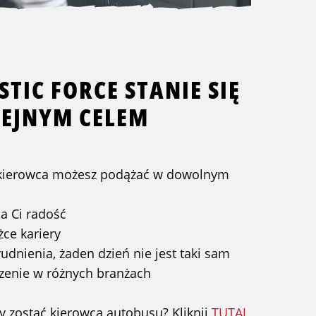
STIC FORCE STANIE SIĘ
EJNYM CELEM
 kierowca możesz podążać w dowolnym
ia Ci radość
ce kariery
udnienia, żaden dzień nie jest taki sam
enie w różnych branżach
by zostać kierowcą autobusu? Kliknij
TUTAJ
,