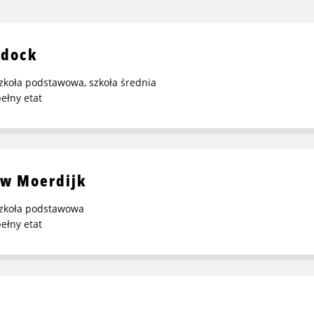
sdock
zkoła podstawowa
,
szkoła średnia
ełny etat
 w Moerdijk
zkoła podstawowa
ełny etat