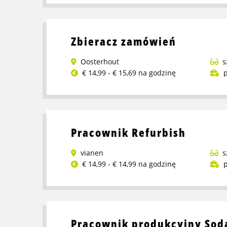
więcej
o
Pracownik
Zbieracz zamówień
magazynu
Oosterhout
s
€ 14,99 - € 15,69 na godzinę
p
Przeczytaj
więcej
o
Zbieracz
Pracownik Refurbish
zamówień
vianen
s
€ 14,99 - € 14,99 na godzinę
p
Przeczytaj
więcej
o
Pracownik
Pracownik produkcyjny Sod
Refurbish