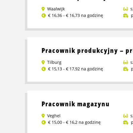
reachtruck
Waalwijk
s
w
€ 16,36 - € 16,73 na godzinę
p
Moerdijk
Przeczytaj
więcej
o
Pracownik
Pracownik produkcyjny – pr
produkcji
Tilburg
s
€ 15,13 - € 17,92 na godzinę
p
Przeczytaj
więcej
o
Pracownik
Pracownik magazynu
produkcyjny
–
Veghel
s
praca
€ 15,00 - € 16,2 na godzinę
p
na
Przeczytaj
wakacje!