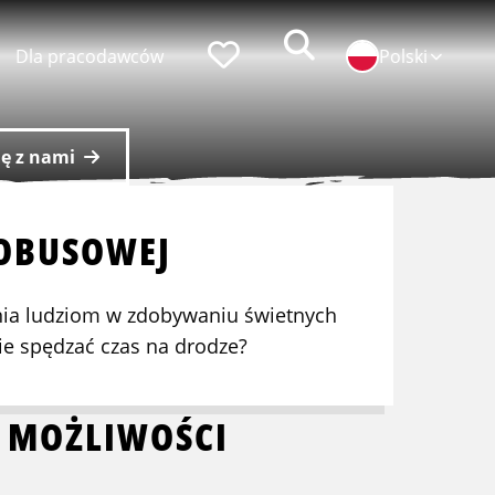
Zoeken
Faworyci
Dla pracodawców
Polski
ię z nami
popularni pracodawcy
TOBUSOWEJ
praca w ID Logistics
nia ludziom w zdobywaniu świetnych
praca w Simon Loos
nie spędzać czas na drodze?
praca w Albert Keijzer
 MOŻLIWOŚCI