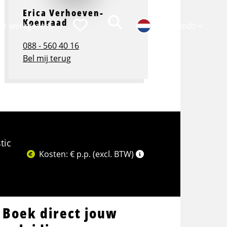
Erica Verhoeven-
Zoeken
Koenraad
Favorieten
or werkgevers
Nederlands
088 - 560 40 16
Bel mij terug
Populaire functies
Persoonlijke ontwikkeling
Chauffeur CE
Lean belts
tic
Logistiek medewerker
Assistent Teamleider
Kosten: € p.p. (excl. BTW)
Bakwagenchauffeur
Talent programma's
Hef-/reachtruckchauffeur
Assessments
Verhuizer
Loopbaan coaching
Boek direct jouw
Bijrijder