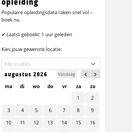
opleiding
Populaire opleidingsdata raken snel vol –
boek nu.
✔ Laatst geboekt: 1 uur geleden
Kies jouw gewenste locatie:
augustus 2026
Vandaag
ma
di
wo
do
vr
za
zo
1
2
3
4
5
6
7
8
9
10
11
12
13
14
15
16