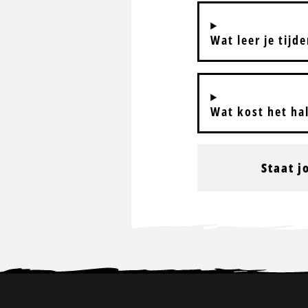
Wat leer je tijd
Wat kost het ha
Staat j
Site
footer