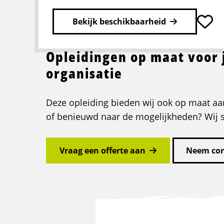
Bekijk beschikbaarheid
Opleidingen op maat voor
Lees
meer
organisatie
over
Totaalpakket
Rijopleiding
Deze opleiding bieden wij ook op maat aan
C
of benieuwd naar de mogelijkheden? Wij st
Vraag een offerte aan
Neem con