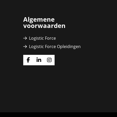
Algemene
voorwaarden
Logistic Force
Logistic Force Opleidingen
Ga
Ga
Ga
naar
naar
naar
Facebook
Linkedin
Instagram