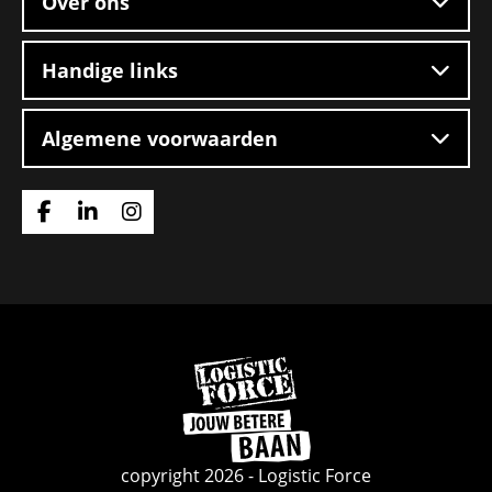
Over ons
Handige links
Algemene voorwaarden
Ga
Ga
Ga
naar
naar
naar
Facebook
Linkedin
Instagram
Ga
naar
de
homepage
copyright 2026 - Logistic Force