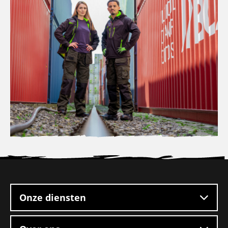
Site
footer
Onze diensten