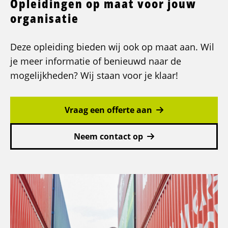
Opleidingen op maat voor jouw
Lees
meer
organisatie
over
Nederlands
Deze opleiding bieden wij ook op maat aan. Wil
voor
je meer informatie of benieuwd naar de
Anderstaligen
mogelijkheden? Wij staan voor je klaar!
Vraag een offerte aan
Neem contact op