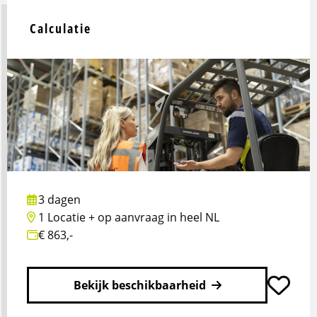
meer
over
Calculatie
NIWO
Transportondernemer
3 dagen
1 Locatie + op aanvraag in heel NL
€ 863,-
Bekijk beschikbaarheid