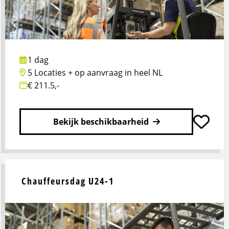
3
1 dag
5 Locaties + op aanvraag in heel NL
€ 211.5,-
Bekijk beschikbaarheid
Lees
meer
over
Chauffeursdag U24-1
Sociale
Veiligheid
en
Omgaan