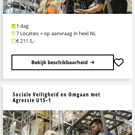
1 dag
7 Locaties + op aanvraag in heel NL
€ 211.5,-
Bekijk beschikbaarheid
Lees
meer
Sociale Veiligheid en Omgaan met
over
Agressie U15-1
Actualisering
kennis
vakbekwaamheid
chauffeur
U45-