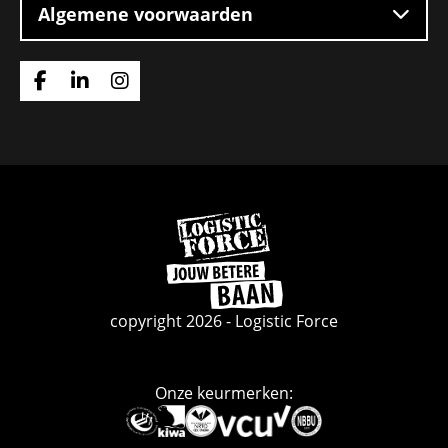
Algemene voorwaarden
Ga
Ga
Ga
naar
naar
naar
Facebook
Linkedin
Instagram
Ga
naar
de
homepage
copyright 2026 - Logistic Force
Onze keurmerken:
Deze
link