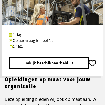
met
Agressie
U15-
1
1 dag
Op aanvraag in heel NL
€ 160,-
Bekijk beschikbaarheid
Opleidingen op maat voor jouw
Lees
meer
organisatie
over
Chauffeursdag
Deze opleiding bieden wij ook op maat aan. Wil
U24-