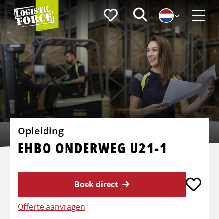
Logistic
Favorieten
Zoeken
Force
Menu
Opleiding
EHBO ONDERWEG U21-1
Boek direct
Offerte aanvragen