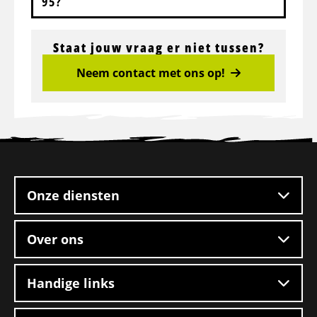
95?
Staat jouw vraag er niet tussen?
Neem contact met ons op!
Site
footer
Onze diensten
Over ons
Handige links