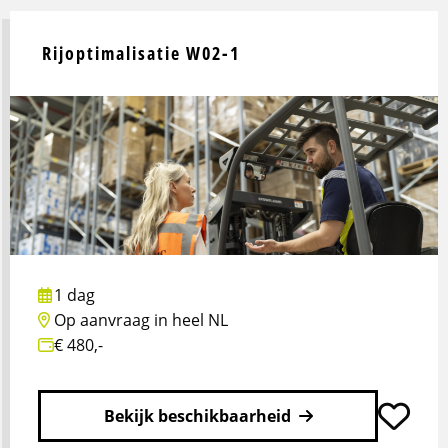
Lees
meer
over
Rijoptimalisatie W02-1
Communicatieve
en
sociale
vaardigheden
U14-
1
1 dag
Op aanvraag in heel NL
€ 480,-
Bekijk beschikbaarheid