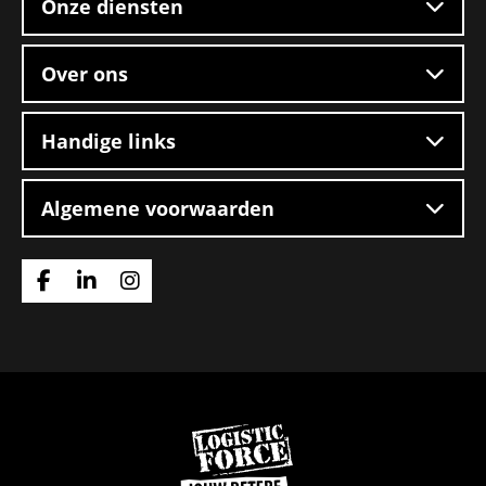
Onze diensten
Over ons
Handige links
Algemene voorwaarden
Ga
Ga
Ga
naar
naar
naar
Facebook
Linkedin
Instagram
Ga
naar