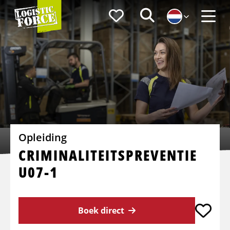
Logistic
Favorieten
Zoeken
Force
Menu
Opleiding
CRIMINALITEITSPREVENTIE
U07-1
Boek direct