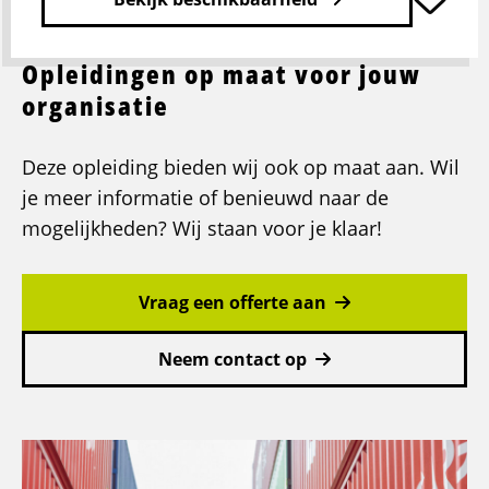
Opleidingen op maat voor jouw
Lees
meer
organisatie
over
Basisveiligheid
Deze opleiding bieden wij ook op maat aan. Wil
VCA
je meer informatie of benieuwd naar de
U05-
2
mogelijkheden? Wij staan voor je klaar!
Vraag een offerte aan
Neem contact op