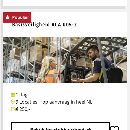
Lees
meer
Populair
over
Basisveiligheid VCA U05-2
Rijoptimalisatie
W02-
1
1 dag
9 Locaties + op aanvraag in heel NL
€ 250,-
Bekijk beschikbaarheid