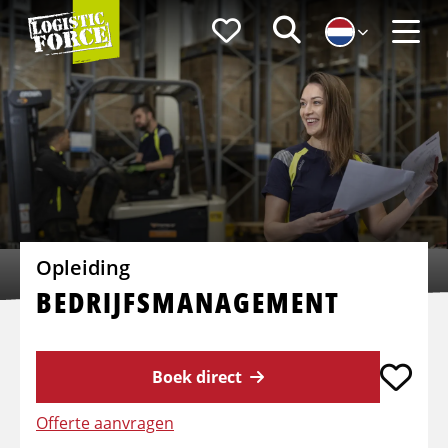
Logistic
Favorieten
Zoeken
Force
Menu
Opleiding
BEDRIJFSMANAGEMENT
Boek direct
Offerte aanvragen