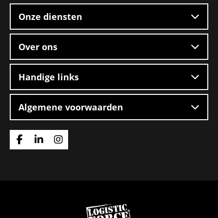
footer
Onze diensten
Over ons
Handige links
Algemene voorwaarden
Ga
Ga
Ga
naar
naar
naar
Facebook
Linkedin
Instagram
Ga