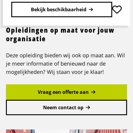
Bekijk beschikbaarheid
Opleidingen op maat voor jouw
Lees
meer
organisatie
over
Jij
Deze opleiding bieden wij ook op maat aan. Wil
en
je meer informatie of benieuwd naar de
jouw
rol
mogelijkheden? Wij staan voor je klaar!
als
teamleider
Vraag een offerte aan
Neem contact op