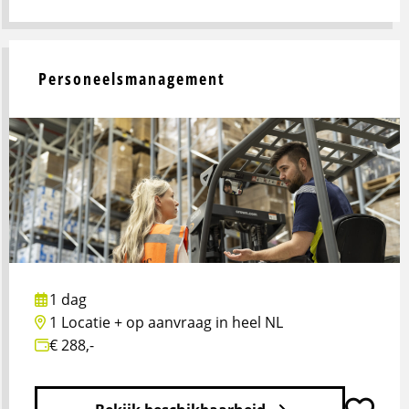
Lees
meer
over
Personeelsmanagement
Jouw
team
aan
zet:
plannen
en
eigenaarschap
1 dag
1 Locatie + op aanvraag in heel NL
€ 288,-