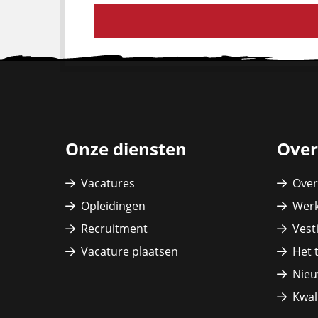
Site
footer
Onze diensten
Over
Vacatures
Over
Opleidingen
Werk
Recruitment
Vest
Vacature plaatsen
Het 
Nieu
Kwali