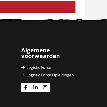
Algemene
voorwaarden
Logistic Force
Logistic Force Opleidingen
Ga
Ga
Ga
naar
naar
naar
Facebook
Linkedin
Instagram