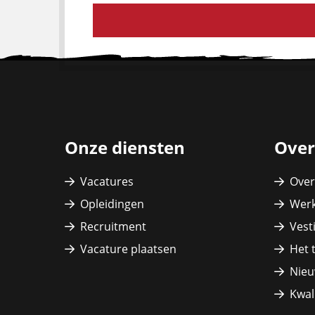
Site
footer
Onze diensten
Over
Vacatures
Over
Opleidingen
Werk
Recruitment
Vest
Vacature plaatsen
Het 
Nieu
Kwali