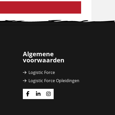
Algemene
voorwaarden
Logistic Force
Logistic Force Opleidingen
Ga
Ga
Ga
naar
naar
naar
Facebook
Linkedin
Instagram