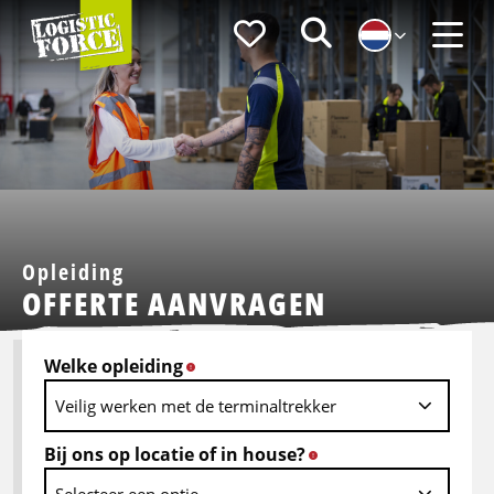
Logistic
Favorieten
Zoeken
Force
Menu
Opleiding
OFFERTE AANVRAGEN
Welke opleiding
*
Bij ons op locatie of in house?
*