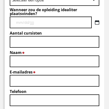
Wanneer zou de opleiding idealiter
plaatsvinden?
MM
slash
Aantal cursisten
DD
slash
JJJJ
Naam
*
E-mailadres
*
Telefoon