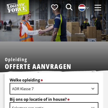
Logistic
Favorieten
Zoeken
Force
Menu
Opleiding
OFFERTE AANVRAGEN
Welke opleiding
*
Bij ons op locatie of in house?
*