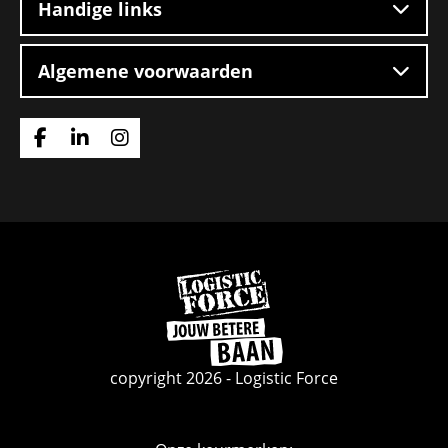
Handige links
Algemene voorwaarden
Ga
Ga
Ga
naar
naar
naar
Facebook
Linkedin
Instagram
Ga
naar
de
homepage
copyright 2026 - Logistic Force