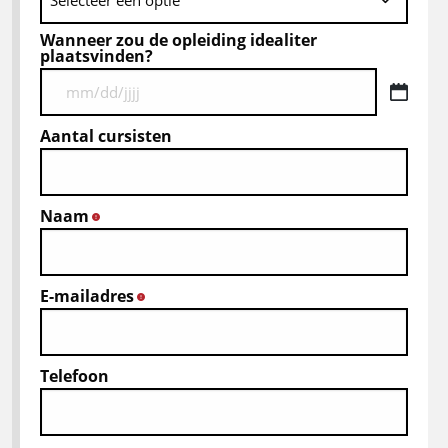
Wanneer zou de opleiding idealiter
plaatsvinden?
MM
slash
Aantal cursisten
DD
slash
JJJJ
Naam
*
E-mailadres
*
Telefoon