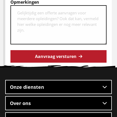
Opmerkingen
Aanvraag versturen
Site
footer
Onze diensten
Over ons